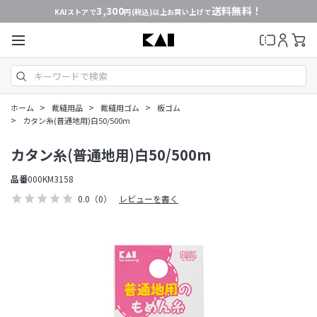
3,300
送料無料！
KAIストアで
円(税込)以上お買い上げで
>
>
>
ホーム
裁縫用品
裁縫用ゴム
板ゴム
>
カタン糸(普通地用)白50/500m
カタン糸(普通地用)白50/500m
品番
000KM3158
0.0
（0）
レビューを書く