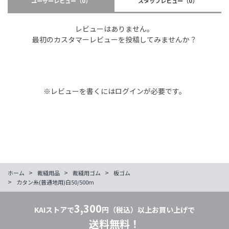
ユーザーレビュー
（0）
スタッフレビュー
（0）
レビューはありません。
最初のカスタマーレビューを投稿してみませんか？
※レビューを書くには
ログイン
が必要です。
>
>
>
ホーム
裁縫用品
裁縫用ゴム
板ゴム
>
カタン糸(普通地用)白50/500m
3,300
KAIストアで
円（税込）以上お買い上げで
送料無料！