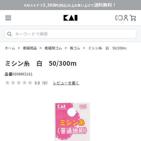
3,300
送料無料！
KAIストアで
円(税込)以上お買い上げで
>
>
>
>
ホーム
裁縫用品
裁縫用ゴム
板ゴム
ミシン糸 白 50/300m
ミシン糸 白 50/300m
品番
000KM3161
0.0
（0）
レビューを書く