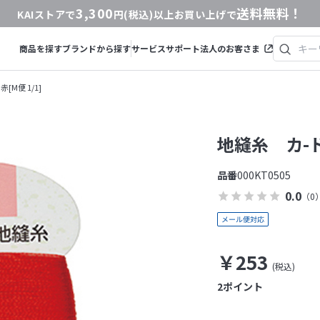
3,300
送料無料！
KAIストアで
円(税込)以上お買い上げで
商品を探す
ブランドから探す
サービス
サポート
法人のお客さま
[M便 1/1]
地縫糸 カ-ド
品番
000KT0505
0.0
（0
￥253
2
ポイント