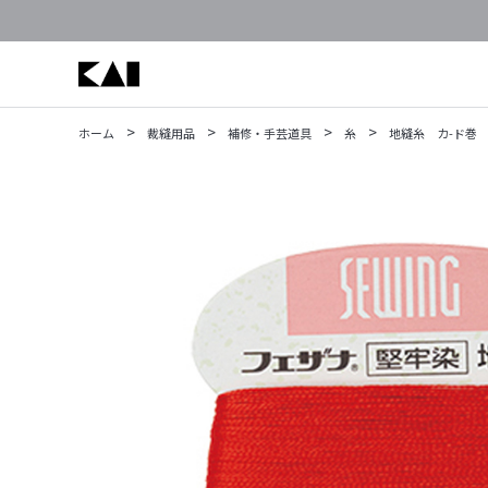
>
>
>
>
ホーム
裁縫用品
補修・手芸道具
糸
地縫糸 カ-ド巻 赤