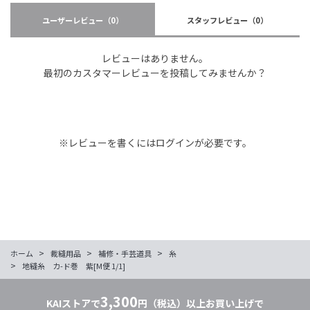
ユーザーレビュー
（0）
スタッフレビュー
（0）
レビューはありません。
最初のカスタマーレビューを投稿してみませんか？
※レビューを書くには
ログイン
が必要です。
>
>
>
ホーム
裁縫用品
補修・手芸道具
糸
>
地縫糸 カ-ド巻 紫[M便 1/1]
3,300
KAIストアで
円（税込）以上お買い上げで