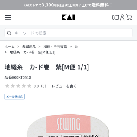
3,300
送料無料！
KAIストアで
円(税込)以上お買い上げで
>
>
>
ホーム
裁縫用品
補修・手芸道具
糸
>
地縫糸 カ-ド巻 紫[M便 1/1]
地縫糸 カ-ド巻 紫[M便 1/1]
品番
000KT0518
0.0
（0）
レビューを書く