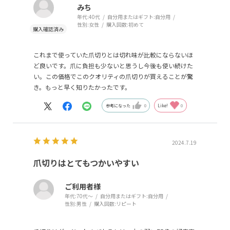
みち
年代:
40代
自分用またはギフト:
自分用
性別:
女性
購入回数:
初めて
これまで使っていた爪切りとは切れ味が比較にならないほ
ど良いです。爪に負担も少ないと思うし今後も使い続けた
い。この価格でこのクオリティの爪切りが買えることが驚
き。もっと早く知りたかったです。
参考になった
0
Like!
0
2024.7.19
爪切りはとてもつかいやすい
ご利用者様
年代:
70代～
自分用またはギフト:
自分用
性別:
男性
購入回数:
リピート