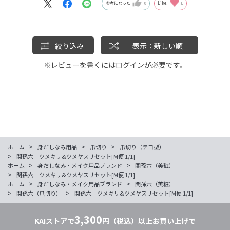
これからも使い続けます
参考になった
0
Like!
1
絞り込み
表示：新しい順
※レビューを書くには
ログイン
が必要です。
>
>
>
ホーム
身だしなみ用品
爪切り
爪切り（テコ型）
>
関孫六 ツメキリ&ツメヤスリセット[M便 1/1]
>
>
ホーム
身だしなみ・メイク用品ブランド
関孫六（美粧）
>
関孫六 ツメキリ&ツメヤスリセット[M便 1/1]
>
>
ホーム
身だしなみ・メイク用品ブランド
関孫六（美粧）
>
>
関孫六（爪切り）
関孫六 ツメキリ&ツメヤスリセット[M便 1/1]
3,300
KAIストアで
円（税込）以上お買い上げで