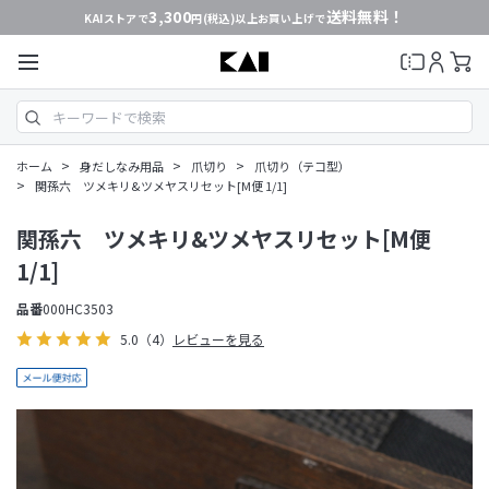
3,300
送料無料！
KAIストアで
円(税込)以上お買い上げで
>
>
>
ホーム
身だしなみ用品
爪切り
爪切り（テコ型）
>
関孫六 ツメキリ&ツメヤスリセット[M便 1/1]
関孫六 ツメキリ&ツメヤスリセット[M便
1/1]
品番
000HC3503
5.0
（4）
レビューを見る