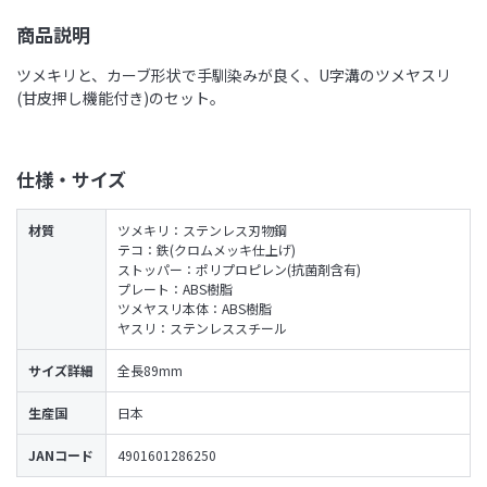
商品説明
ツメキリと、カーブ形状で手馴染みが良く、U字溝のツメヤスリ
(甘皮押し機能付き)のセット。
仕様・サイズ
材質
ツメキリ：ステンレス刃物鋼
テコ：鉄(クロムメッキ仕上げ)
ストッパー：ポリプロピレン(抗菌剤含有)
プレート：ABS樹脂
ツメヤスリ本体：ABS樹脂
ヤスリ：ステンレススチール
サイズ詳細
全長89mm
生産国
日本
JANコード
4901601286250