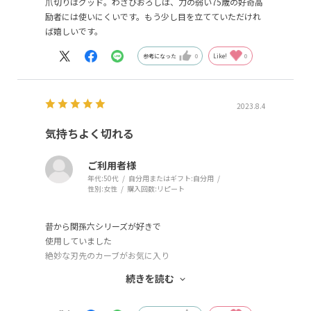
爪切りはグッド。わさびおろしは、力の弱い75歳の好奇高
励者には使いにくいです。もう少し目を立てていただけれ
ば嬉しいです。
参考になった
0
Like!
0
2023.8.4
気持ちよく切れる
ご利用者様
年代:
50代
自分用またはギフト:
自分用
性別:
女性
購入回数:
リピート
昔から関孫六シリーズが好きで
使用していました
絶妙な刃先のカーブがお気に入り
昔買った関孫六爪切りが古くなったため新しくしようとこ
続きを読む
ちらを注文
スパーっと爪が切れてストレスが無い