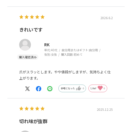
2026.6.2
きれいです
RK
年代:
40代
自分用またはギフト:
自分用
性別:
女性
購入回数:
初めて
爪がスラッとします。やや値段がしますが、気持ちよく仕
上がります。
参考になった
0
Like!
0
2025.12.25
切れ味が抜群