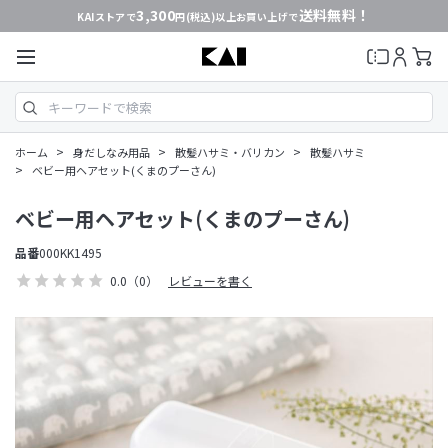
3,300
送料無料！
KAIストアで
円(税込)以上お買い上げで
>
>
>
ホーム
身だしなみ用品
散髪ハサミ・バリカン
散髪ハサミ
>
ベビー用ヘアセット(くまのプーさん)
ベビー用ヘアセット(くまのプーさん)
品番
000KK1495
0.0
（0）
レビューを書く