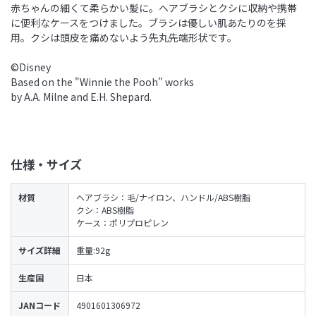
赤ちゃんの細くて柔らかい髪に。ヘアブラシとクシに収納や携帯
に便利なケースをつけました。ブラシは優しい肌あたりのを採
用。クシは頭皮を痛めないよう先丸先端形状です。
©Disney
Based on the "Winnie the Pooh" works
by A.A. Milne and E.H. Shepard.
仕様・サイズ
材質
ヘアブラシ：毛/ナイロン、ハンドル/ABS樹脂
クシ：ABS樹脂
ケース：ポリプロピレン
サイズ詳細
重量:92g
生産国
日本
JANコード
4901601306972