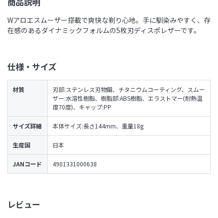
商品説明
Wアロエスムーザー搭載で爽快な剃り心地。手に馴染みやすく、存
在感のあるダイナミックフォルムの5枚刃ディスポレザーです。
仕様・サイズ
材質
刃部:ステンレス刃物鋼、チタニウムコーティング、スムー
ザー:水溶性樹脂、樹脂部:ABS樹脂、エラストマー(耐熱温
度70度)、キャップ:PP
サイズ詳細
本体サイズ:長さ144mm、重量18g
生産国
日本
JANコード
4901331000638
レビュー