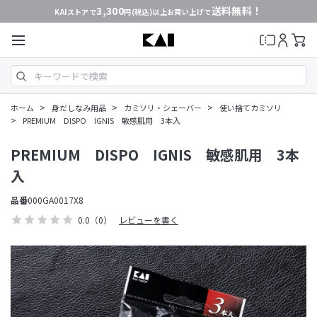
3,300
送料無料！
KAIストアで
円(税込)以上お買い上げで
>
>
>
ホーム
身だしなみ用品
カミソリ・シェーバー
使い捨てカミソリ
>
PREMIUM DISPO IGNIS 敏感肌用 3本入
PREMIUM DISPO IGNIS 敏感肌用 3本
入
品番
000GA0017X8
0.0
（0）
レビューを書く