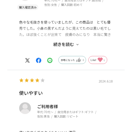
年代:
70代～
自分用またはギフト:
自分用
性別:
女性
購入回数:
初めて
色々な毛抜きを使っていましたが、この商品は とても優
秀でした。小鼻の黒ずんだように見えてたのは黒い毛でし
た。ほぼ抜くことが出来て 皮膚のみになり 本当に驚き
ました。
続きを読む
Instagramでの広告で知ったオンラインストアでしたが、
すごく参考になります。
参考になった
0
Like!
1
2024.6.18
使いやすい
ご利用者様
年代:
70代～
自分用またはギフト:
ギフト
性別:
男性
購入回数:
リピート