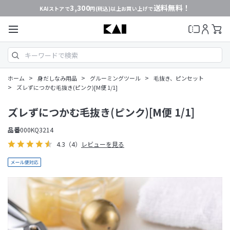
3,300
送料無料！
KAIストアで
円(税込)以上お買い上げで
>
>
>
ホーム
身だしなみ用品
グルーミングツール
毛抜き、ピンセット
>
ズレずにつかむ毛抜き(ピンク)[M便 1/1]
ズレずにつかむ毛抜き(ピンク)[M便 1/1]
品番
000KQ3214
4.3
（4）
レビューを見る