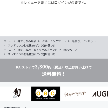
※レビューを書くには
ログイン
が必要です。
>
>
>
ホーム
身だしなみ用品
グルーミングツール
毛抜き、ピンセット
>
ズレずにつかむ毛抜き(ピンク)[M便 1/1]
>
>
ホーム
身だしなみ・メイク用品ブランド
KQシリーズ
>
ズレずにつかむ毛抜き(ピンク)[M便 1/1]
3,300
KAIストアで
円（税込）以上お買い上げで
送料無料！