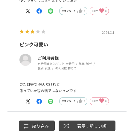
使いやすくてスタイルもいいし満足。
参考になった
0
Like!
0
2024.3.1
ピンク可愛い
ご利用者様
自分用またはギフト:
自分用
年代:
60代
性別:
女性
購入回数:
初めて
見た目等で 選んだけれど
思っていた程の物ではなかったです
参考になった
0
Like!
0
絞り込み
表示：新しい順