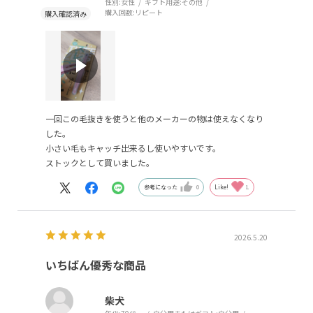
性別:
女性
ギフト用途:
その他
購入回数:
リピート
一回この毛抜きを使うと他のメーカーの物は使えなくなり
した。
小さい毛もキャッチ出来るし使いやすいです。
ストックとして買いました。
参考になった
0
Like!
1
2026.5.20
いちばん優秀な商品
柴犬