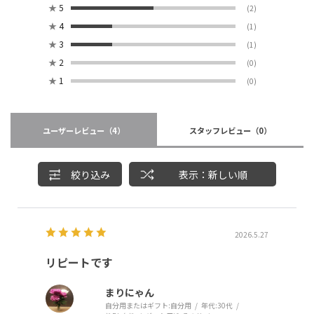
★
5
(2)
★
4
(1)
★
3
(1)
★
2
(0)
★
1
(0)
ユーザーレビュー
（4）
スタッフレビュー
（0）
絞り込み
表示：新しい順
2026.5.27
リピートです
まりにゃん
自分用またはギフト:
自分用
年代:
30代