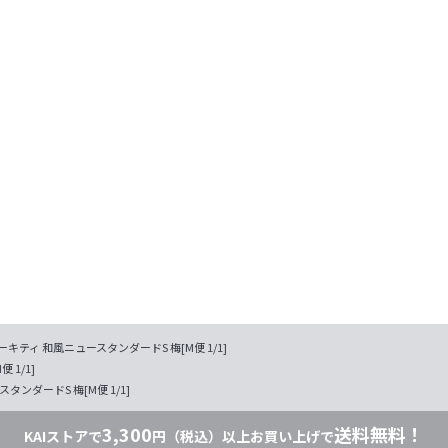
ーキティ 和風ニュースタンダードS 梅[M便 1/1]
 1/1]
ンダードS 梅[M便 1/1]
3,300
送料無料！
KAIストアで
円（税込）以上お買い上げで