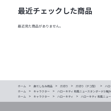
最近チェックした商品
最近見た商品がありません。
>
>
>
>
ホーム
身だしなみ用品
爪切り
爪切り（テコ型）
ハロ
>
>
ホーム
キャラクター
ハローキティ 和風ニュースタンダードS 梅[M便
>
>
>
ホーム
キャラクター
ハローキティ
ハローキティ 和風ニュースタ