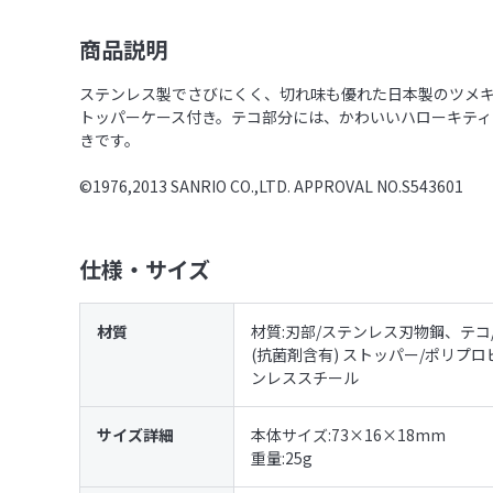
商品説明
ステンレス製でさびにくく、切れ味も優れた日本製のツメ
トッパーケース付き。テコ部分には、かわいいハローキティ
きです。
©1976,2013 SANRIO CO.,LTD. APPROVAL NO.S543601
仕様・サイズ
材質
材質:刃部/ステンレス刃物鋼、テコ
(抗菌剤含有) ストッパー/ポリプロ
ンレススチール
サイズ詳細
本体サイズ:73×16×18mm
重量:25g