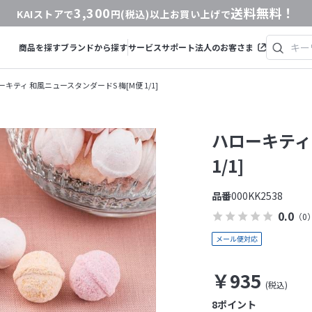
3,300
送料無料！
KAIストアで
円(税込)以上お買い上げで
商品を探す
ブランドから探す
サービス
サポート
法人のお客さま
ーキティ 和風ニュースタンダードS 梅[M便 1/1]
ハローキティ
1/1]
品番
000KK2538
0.0
（0
￥935
8
ポイント