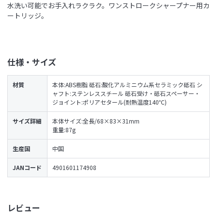
水洗い可能でお手入れラクラク。ワンストロークシャープナー用カ
ートリッジ。
仕様・サイズ
材質
本体:ABS樹脂 砥石:酸化アルミニウム系セラミック砥石 シ
ャフト:ステンレススチール 砥石受け・砥石スペーサー・
ジョイント:ポリアセタール(耐熱温度140℃)
サイズ詳細
本体サイズ:全長/68×83×31mm
重量:87g
生産国
中国
JANコード
4901601174908
レビュー