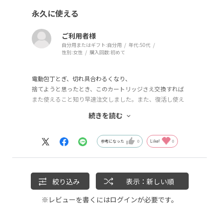
永久に使える
ご利用者様
自分用またはギフト:
自分用
年代:
50代
性別:
女性
購入回数:
初めて
電動包丁とぎ、切れ具合わるくなり、
捨てようと思ったとき、このカートリッジさえ交換すれば
また使えること知り早速注文しました。また、復活し使え
ることができよかったです。
続きを読む
ストレスなく包丁使えうれしいです。
ずっと大切に使って行きたい品物です。
参考になった
0
Like!
0
絞り込み
表示：新しい順
※レビューを書くには
ログイン
が必要です。