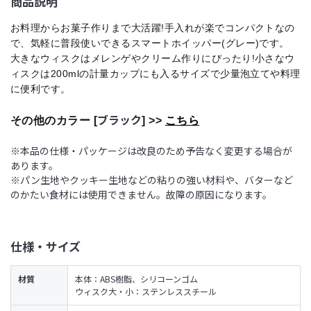
商品説明
お料理からお菓子作りまで大活躍!手入れが楽でコンパクトなの
で、気軽に普段使いできるスマートホイッパー(グレー)です。
大きなウィスクはメレンゲやクリーム作りにぴったり!小さなウ
ィスクは200mlの計量カップにも入るサイズで少量泡立てや料理
に便利です。
ブラック
その他のカラー [
] >>
こちら
※本品の仕様・パッケージは改良のため予告なく変更する場合が
あります。
※パン生地やクッキー生地などの粘りの強い材料や、バターなど
のかたい食材には使用できません。故障の原因になります。
仕様・サイズ
材質
本体：ABS樹脂、シリコーンゴム
ウィスク大・小：ステンレススチール