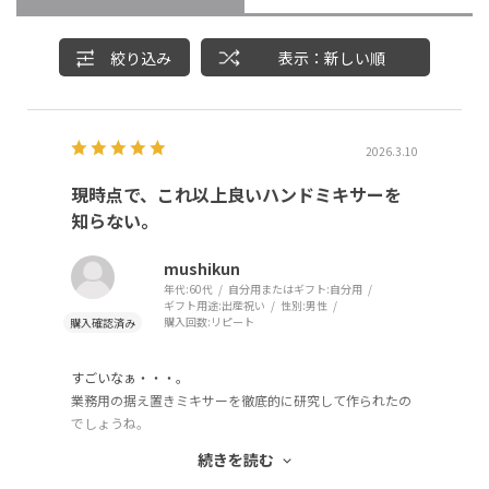
絞り込み
表示：新しい順
2026.3.10
現時点で、これ以上良いハンドミキサーを
知らない。
mushikun
年代:
60代
自分用またはギフト:
自分用
ギフト用途:
出産祝い
性別:
男性
購入回数:
リピート
すごいなぁ・・・。
業務用の据え置きミキサーを徹底的に研究して作られたの
でしょうね。
実に綺麗に、早く泡立ちます。
続きを読む
むらがない、