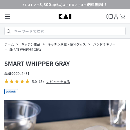
3,300
送料無料！
KAIストアで
円(税込)以上お買い上げで
>
>
>
ホーム
キッチン用品
キッチン家電・便利グッズ
ハンドミキサー
>
SMART WHIPPER GRAY
SMART WHIPPER GRAY
品番
000DL6431
5.0
（3）
レビューを見る