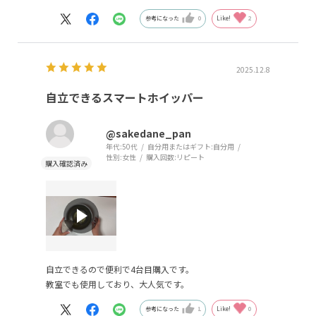
細い弾力性のある、ホイッパー部なのでボウルとの摩擦が
最小限におさえられ
参考になった
0
Like!
2
金気も出ない。
私がこれでメレンゲを作るときは、大きい（丸いホイッパ
ー）を使います。
2025.12.8
皆目を丸くします。
「何でそんなに早いんですか？」
自立できるスマートホイッパー
私がこれでホイップクリームを作る時は細い方で縦長のポ
@sakedane_pan
ット、大きめのコップ状、
年代:
50代
自分用またはギフト:
自分用
のモノに生クリームを入れ泡立てます。（これがコツで
性別:
女性
購入回数:
リピート
す）
実際にお使いになったらびっくりするでしょう。
そして二度と、ごく一般的な二つの回転体のものには戻れ
なくなるでしょう。
自立できるので便利で4台目購入です。
教室でも使用しており、大人気です。
参考になった
1
Like!
0