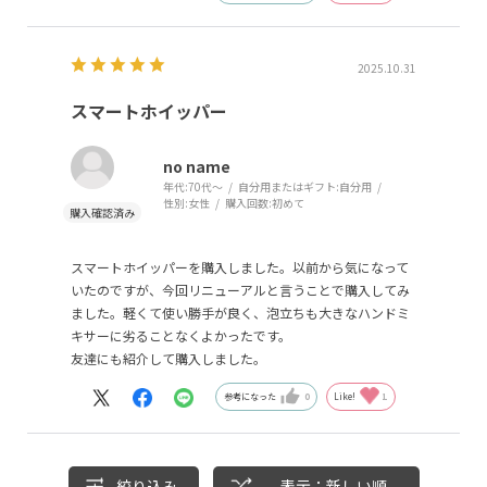
2025.10.31
スマートホイッパー
no name
年代:
70代～
自分用またはギフト:
自分用
性別:
女性
購入回数:
初めて
スマートホイッパーを購入しました。以前から気になって
いたのですが、今回リニューアルと言うことで購入してみ
ました。軽くて使い勝手が良く、泡立ちも大きなハンドミ
キサーに劣ることなくよかったです。
友達にも紹介して購入しました。
参考になった
0
Like!
1
絞り込み
表示：新しい順