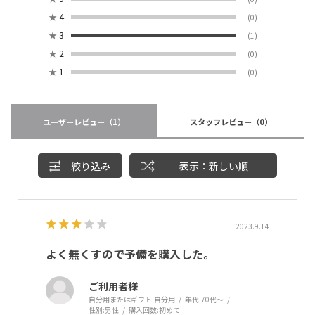
★
4
(0)
★
3
(1)
★
2
(0)
★
1
(0)
ユーザーレビュー
（1）
スタッフレビュー
（0）
絞り込み
表示：新しい順
2023.9.14
よく無くすので予備を購入した。
ご利用者様
自分用またはギフト:
自分用
年代:
70代～
性別:
男性
購入回数:
初めて