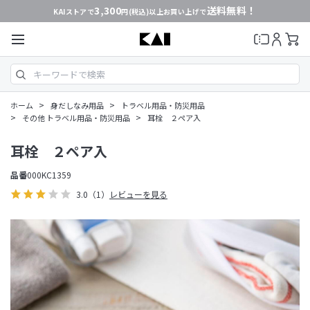
3,300
送料無料！
KAIストアで
円(税込)以上お買い上げで
>
>
ホーム
身だしなみ用品
トラベル用品・防災用品
>
>
その他 トラベル用品・防災用品
耳栓 ２ペア入
耳栓 ２ペア入
品番
000KC1359
3.0
（1）
レビューを見る