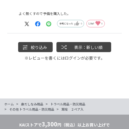
よく無くすので予備を購入した。
参考になった
0
Like!
0
絞り込み
表示：新しい順
※レビューを書くには
ログイン
が必要です。
>
>
ホーム
身だしなみ用品
トラベル用品・防災用品
>
>
その他 トラベル用品・防災用品
耳栓 ２ペア入
3,300
KAIストアで
円（税込）以上お買い上げで