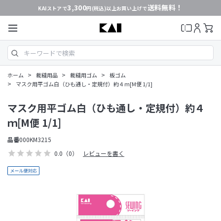
3,300
送料無料！
KAIストアで
円(税込)以上お買い上げで
>
>
>
ホーム
裁縫用品
裁縫用ゴム
板ゴム
>
マスク用平ゴム白（ひも通し・定規付）約４ｍ[M便 1/1]
マスク用平ゴム白（ひも通し・定規付）約４
ｍ[M便 1/1]
品番
000KM3215
0.0
（0）
レビューを書く