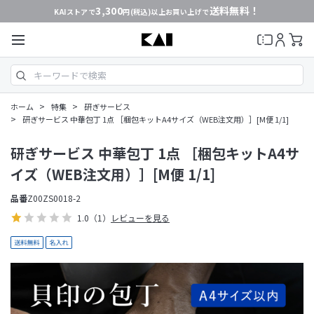
3,300
送料無料！
KAIストアで
円(税込)以上お買い上げで
>
>
ホーム
特集
研ぎサービス
>
研ぎサービス 中華包丁 1点 ［梱包キットA4サイズ（WEB注文用）］[M便 1/1]
研ぎサービス 中華包丁 1点 ［梱包キットA4サ
イズ（WEB注文用）］[M便 1/1]
品番
Z00ZS0018-2
1.0
（1）
レビューを見る