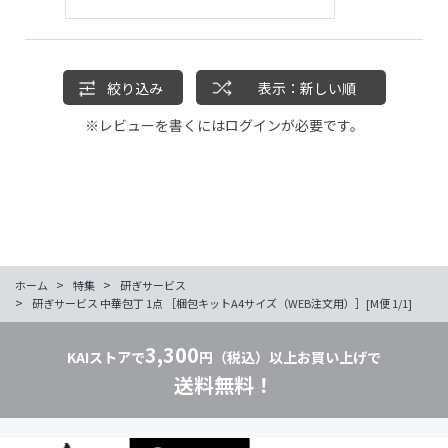
絞り込み
表示：新しい順
※レビューを書くには
ログイン
が必要です。
>
>
ホーム
特集
研ぎサービス
>
研ぎサービス 中華包丁 1点 ［梱包キットA4サイズ（WEB注文用）］[M便 1/1]
3,300
KAIストアで
円（税込）以上お買い上げで
送料無料！