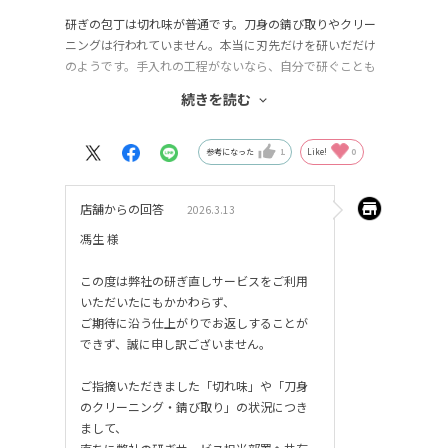
研ぎの包丁は切れ味が普通です。刀身の錆び取りやクリー
ニングは行われていません。本当に刃先だけを研いだだけ
のようです。手入れの工程がないなら、自分で研ぐことも
十分可能です。お金を払って時間を無駄にする必要はあり
続きを読む
ません。globalの研ぎサービスと比べると、あまりにも差
がありすぎます。
参考になった
1
Like!
0
店舗からの回答
2026.3.13
馮生 様
この度は弊社の研ぎ直しサービスをご利用
いただいたにもかかわらず、
ご期待に沿う仕上がりでお返しすることが
できず、誠に申し訳ございません。
ご指摘いただきました「切れ味」や「刀身
のクリーニング・錆び取り」の状況につき
まして、