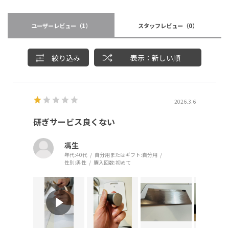
ユーザーレビュー
（1）
スタッフレビュー
（0）
絞り込み
表示：新しい順
2026.3.6
研ぎサービス良くない
馮生
年代:
40代
自分用またはギフト:
自分用
性別:
男性
購入回数:
初めて