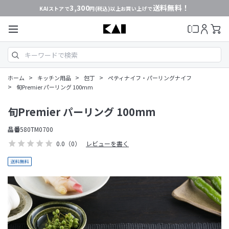
3,300
送料無料！
KAIストアで
円(税込)以上お買い上げで
>
>
>
ホーム
キッチン用品
包丁
ペティナイフ・パーリングナイフ
>
旬Premier パーリング 100mm
旬Premier パーリング 100mm
品番
580TM0700
0.0
（0）
レビューを書く