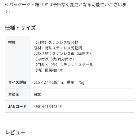
※パッケージ・紙サヤは予告なく変更となる可能性がございま
す。
仕様・サイズ
材質
【刀体】ステンレス複合材
刃材：特殊ステンレス刃物鋼
合わせ材：ステンレス鋼（両側面）
（刃付け形状/両刃付け）
【口金・尻金】ステンレススチール
【柄】積層強化木
サイズ詳細
215×27×18mm、重量：75g
生産国
日本
JANコード
4901601344349
レビュー