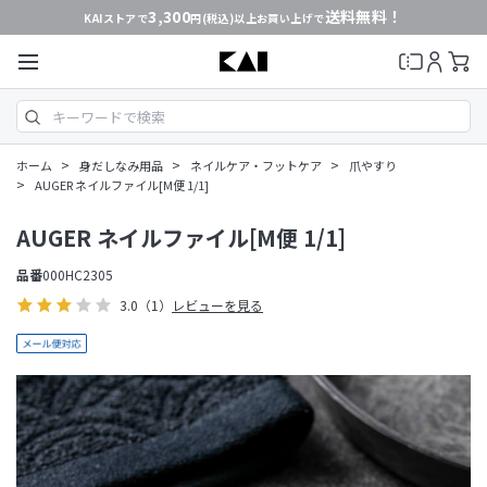
3,300
送料無料！
KAIストアで
円(税込)以上お買い上げで
>
>
>
ホーム
身だしなみ用品
ネイルケア・フットケア
爪やすり
>
AUGER ネイルファイル[M便 1/1]
AUGER ネイルファイル[M便 1/1]
品番
000HC2305
3.0
（1）
レビューを見る