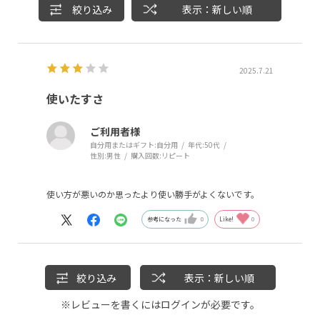
絞り込み
表示：新しい順
2025.7.21
使いたすさ
ご利用者様
自分用またはギフト:
自分用
年代:
50代
性別:
男性
購入回数:
リピート
使い方が悪いのか思ったより使い勝手がよくないです。
参考になった
0
Like!
0
絞り込み
表示：新しい順
※レビューを書くには
ログイン
が必要です。