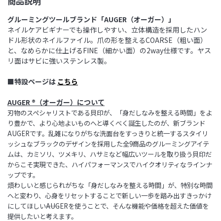
商品説明
グルーミングツールブランド「AUGER（オーガー）」
ネイルケアビギナーでも操作しやすい、立体構造を採用したハン
ドル形状のネイルファイル。爪の形を整えるCOARSE（粗い面）
と、なめらかに仕上げるFINE（細かい面）の2way仕様です。ヤス
リ面はサビに強いステンレス製。
■特設ページは
こちら
AUGER ®（オーガー）について
刃物のスペシャリストである貝印が、「身だしなみを整える時間」をよ
り豊かで、より心地よいものへと導くべく
誕生したのが、新ブランド
AUGERです。乱雑になりがちな洗面台をすっきりと統一するスタイリ
ッシュなブラック
のデザインを採用した全9商品のグルーミングアイテ
ムは、カミソリ、ツメキリ、ハサミなど幅広いツールを取り扱
う貝印だ
からこそ実現できた、ハイパフォーマンスでハイクオリティなラインナ
ップです。
煩わしいと感じられが
ちな「身だしなみを整える時間」が、特別な時間
へと変わり、心身をリセットすることで新しい一歩を踏み出す
きっかけ
にしてほしい――AUGERを使うことで、そんな機能や価格を超えた価値を
提供したいと考えます。