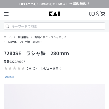
3,300
送料無料！
KAIストアで
円(税込)以上お買い上げで
>
>
ホーム
裁縫用品
裁縫ハサミ・ラシャハサミ
>
7280SE ラシャ鋏 280mm
7280SE ラシャ鋏 280mm
品番
022CA0007
0.0
（0）
レビューを書く