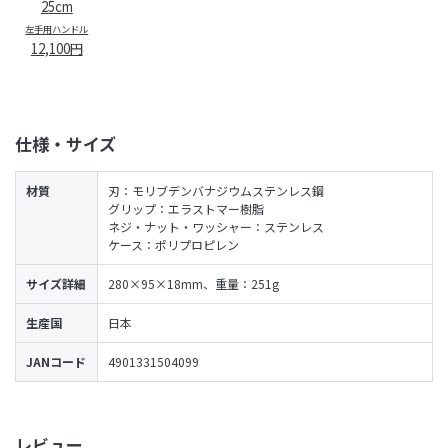
25cm
左手用ハンドル
12,100円
仕様・サイズ
材質
刃：モリブデンバナジウムステンレス鋼
グリップ：エラストマー樹脂
ネジ・ナット・ワッシャー：ステンレス
ケース：ポリプロピレン
サイズ詳細
280×95×18mm、重量：251g
生産国
日本
JANコード
4901331504099
レビュー