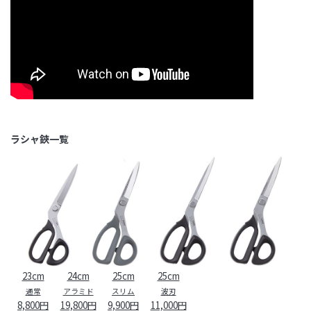
ラシャ鋏一覧
23cm
24cm
25cm
25cm
通常
アラミド
スリム
波刃
8,800円
19,800円
9,900円
11,000円