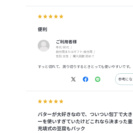
便利
ご利用者様
年代:
60代
自分用またはギフト:
自分用
性別:
女性
購入回数:
初めて
すっと切れて、測り切りするときとっても使いやすいです。
参考に
バターが大好きなので、ついつい包丁で大き
ーを使いすぎていたけどこれなら決まった量
充填式の豆腐もパック