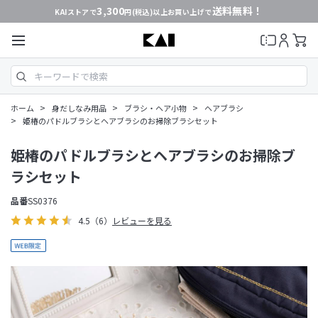
3,300
送料無料！
KAIストアで
円(税込)以上お買い上げで
>
>
>
ホーム
身だしなみ用品
ブラシ・ヘア小物
ヘアブラシ
>
姫椿のパドルブラシとヘアブラシのお掃除ブラシセット
姫椿のパドルブラシとヘアブラシのお掃除ブ
ラシセット
品番
SS0376
4.5
（6）
レビューを見る