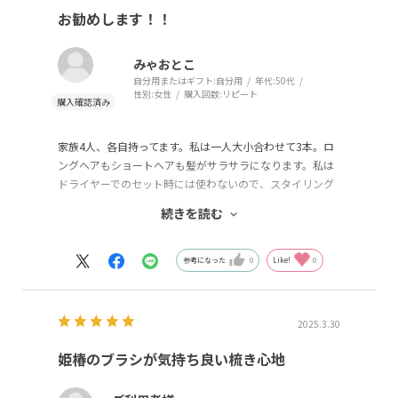
お勧めします！！
みゃおとこ
自分用またはギフト:
自分用
年代:
50代
性別:
女性
購入回数:
リピート
家族4人、各自持ってます。私は一人大小合わせて3本。ロ
ングヘアもショートヘアも髪がサラサラになります。私は
ドライヤーでのセット時には使わないので、スタイリング
しやすいかどうかはわかりません。寝起きの髪、ほんとに
続きを読む
サラサラ。お友達にもプレゼントしたり、そのお友達がま
た人にプレゼントしたり。近所の店で取り扱わなくなった
ので、オンライン購入しました。すぐに届きました。
参考になった
0
Like!
0
2025.3.30
姫椿のブラシが気持ち良い梳き心地