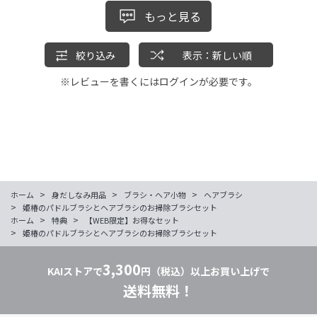
もっと見る
絞り込み
表示：新しい順
※レビューを書くには
ログイン
が必要です。
>
>
>
ホーム
身だしなみ用品
ブラシ・ヘア小物
ヘアブラシ
>
姫椿のパドルブラシとヘアブラシのお掃除ブラシセット
>
>
ホーム
特典
【WEB限定】お得なセット
>
姫椿のパドルブラシとヘアブラシのお掃除ブラシセット
3,300
KAIストアで
円（税込）以上お買い上げで
送料無料！