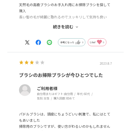
天然毛の高級ブラシのお手入れ用にお掃除ブラシを探して
購入
長い髪の毛が綺麗に取れるのでスッキリして気持ち良い
埃は洗った方が取れるけど結構埃も取れます
続きを読む
このお掃除ブラシで取ってから洗うと凄く綺麗になります
ブラッシング後にブラシお手入れ時短になって重宝してま
す
参考になった
0
Like!
0
2023.8.7
ブラシのお掃除ブラシが今ひとつでした
ご利用者様
自分用またはギフト:
自分用
年代:
60代
性別:
女性
購入回数:
初めて
パドルブラシは、頭皮にちょうどいい刺激で、私にはとて
もあいました
掃除用のブラシですが、使い方がわるいのかもしれません