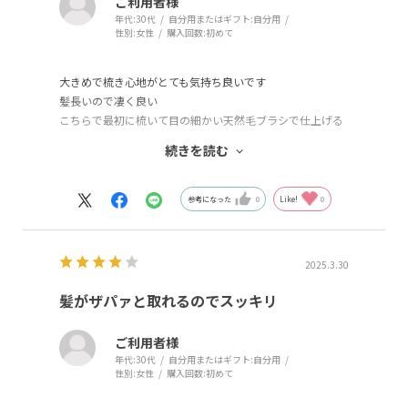
ご利用者様
年代:
30代
自分用またはギフト:
自分用
性別:
女性
購入回数:
初めて
大きめで梳き心地がとても気持ち良いです
髪長いので凄く良い
こちらで最初に梳いて目の細かい天然毛ブラシで仕上げる
とかなり楽に綺麗になります
続きを読む
流石貝印
この値段でこれはコスパ良過ぎ
参考になった
0
Like!
0
2025.3.30
髪がザパァと取れるのでスッキリ
ご利用者様
年代:
30代
自分用またはギフト:
自分用
性別:
女性
購入回数:
初めて