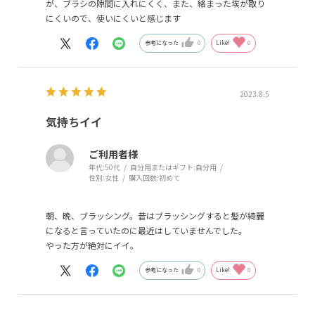
が、ブラシの隙間に入れにくく、また、絡まった埃が取り
にくいので、使いにくいと感じます
参考になった
0
Like!
0
2023.8.5
気持ちイイ
ご利用者様
年代:
50代
自分用またはギフト:
自分用
性別:
女性
購入回数:
初めて
朝、晩、ブラッシング。昔はブラッシングすると髪が綺麗
になると言っていたのに最近はしていませんでした。
やった方が絶対にイイ。
参考になった
0
Like!
0