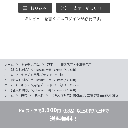
絞り込み
表示：新しい順
※レビューを書くには
ログイン
が必要です。
>
>
>
ホーム
キッチン用品
包丁
三徳包丁・小三徳包丁
>
【名入れ対応】旬Classic 三徳 175mm(KAI Gift)
>
>
ホーム
キッチン用品ブランド
旬
>
【名入れ対応】旬Classic 三徳 175mm(KAI Gift)
>
>
>
ホーム
キッチン用品ブランド
旬
Classic
>
【名入れ対応】旬Classic 三徳 175mm(KAI Gift)
>
>
>
ホーム
特典
名入れ
【名入れ対応】旬Classic 三徳 175mm(KAI Gift)
3,300
KAIストアで
円（税込）以上お買い上げで
送料無料！