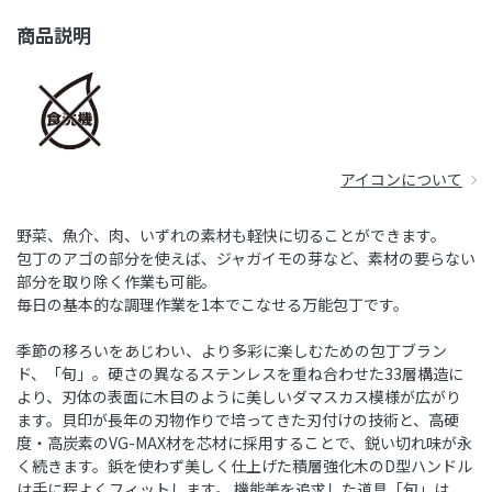
商品説明
アイコンについて
野菜、魚介、肉、いずれの素材も軽快に切ることができます。
包丁のアゴの部分を使えば、ジャガイモの芽など、素材の要らない
部分を取り除く作業も可能。
毎日の基本的な調理作業を1本でこなせる万能包丁です。
季節の移ろいをあじわい、より多彩に楽しむための包丁ブラン
ド、「旬」。硬さの異なるステンレスを重ね合わせた33層構造に
より、刃体の表面に木目のように美しいダマスカス模様が広がり
ます。貝印が長年の刃物作りで培ってきた刃付けの技術と、高硬
度・高炭素のVG-MAX材を芯材に採用することで、鋭い切れ味が永
く続きます。鋲を使わず美しく仕上げた積層強化木のD型ハンドル
は手に程よくフィットします。 機能美を追求した道具「旬」は、