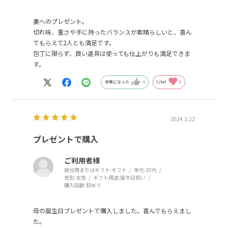
妻へのプレゼント。
切れ味、重さや手に持ったバランスが素晴らしいと、喜ん
でもらえて2人とも満足です。
包丁に限らず、良い道具は使っても仕上がりも満足できま
す。
参考になった
0
Like!
0
2024.3.22
プレゼントで購入
ご利用者様
自分用またはギフト:
ギフト
年代:
30代
性別:
女性
ギフト用途:
誕生日祝い
購入回数:
初めて
母の誕生日プレゼントで購入しました。喜んでもらえまし
た。