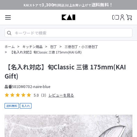
3,300
送料無料！
KAIストアで
円(税込)以上お買い上げで
>
>
>
ホーム
キッチン用品
包丁
三徳包丁・小三徳包丁
>
【名入れ対応】旬Classic 三徳 175mm(KAI Gift)
【名入れ対応】旬Classic 三徳 175mm(KAI
Gift)
品番
581DM0702-naire-blue
5.0
（3）
レビューを見る