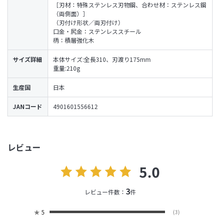
［刃材：特殊ステンレス刃物鋼、合わせ材：ステンレス鋼
（両側面）］
（刃付け形状／両刃付け）
口金・尻金：ステンレススチール
柄：積層強化木
サイズ詳細
本体サイズ:全長310、刃渡り175mm
重量:210g
生産国
日本
JANコード
4901601556612
レビュー
5.0
3
レビュー件数：
件
★
5
(3)