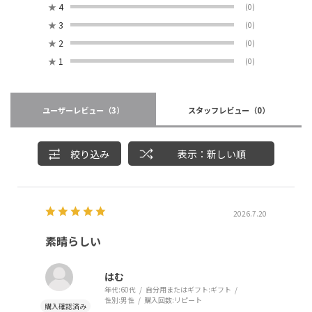
★
4
(0)
★
3
(0)
★
2
(0)
★
1
(0)
ユーザーレビュー
（3）
スタッフレビュー
（0）
絞り込み
表示：新しい順
2026.7.20
素晴らしい
はむ
年代:
60代
自分用またはギフト:
ギフト
性別:
男性
購入回数:
リピート