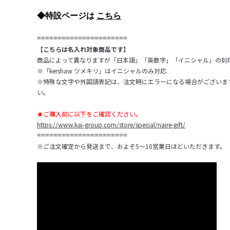
◆特設ページは
こちら
======================
【こちらは名入れ対象商品です】
商品によって異なりますが「日本語」「英数字」「イニシャル」の刻
※「kershaw ツメキリ」はイニシャルのみ対応
※特殊な文字や外国語表記は、注文時にエラーになる場合がございま
い。
★ご購入前に以下をご確認ください。
https://www.kai-group.com/store/special/naire-gift/
======================
※ご注文確定から発送まで、およそ5～10営業日ほどいただきます。