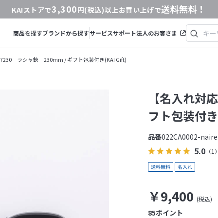
3,300
送料無料！
KAIストアで
円(税込)以上お買い上げで
商品を探す
ブランドから探す
サービス
サポート
法人のお客さま
30 ラシャ鋏 230mm / ギフト包装付き(KAI Gift)
【名入れ対応】
フト包装付き(KA
品番
022CA0002-naire
5.0
（1
￥9,400
85
ポイント