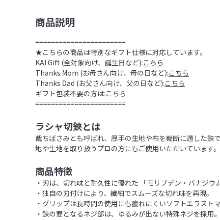
商品説明
=======================
★こちらの商品は特別なギフト仕様に対応しています。
KAI Gift (全対象向け、誕生日など):
こちら
Thanks Mom (お母さん向け、母の日など):
こちら
Thanks Dad (お父さん向け、父の日など):
こちら
ギフト包装不要の方は:
こちら
=======================
ラシャ切鋏とは
裁ちばさみとも呼ばれ、厚手の生地や布を裁断に適した鋏
地や生地を取り扱うプロの方にもご使用いただいています
商品特徴
・刃は、切れ味と耐久性に優れた 「モリブデン・バナジウ
・独自の刃付けにより、繊細でスムーズな切れ味を再現。
・グリップは長時間の使用にも疲れにくいソフトエラスト
・鋏の要となるネジ部は、ゆるみが出ない特殊ネジを採用