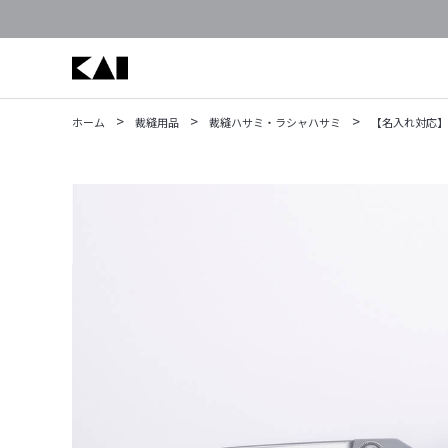
>
>
>
ホーム
裁縫用品
裁縫ハサミ・ラシャハサミ
【名入れ対応】72