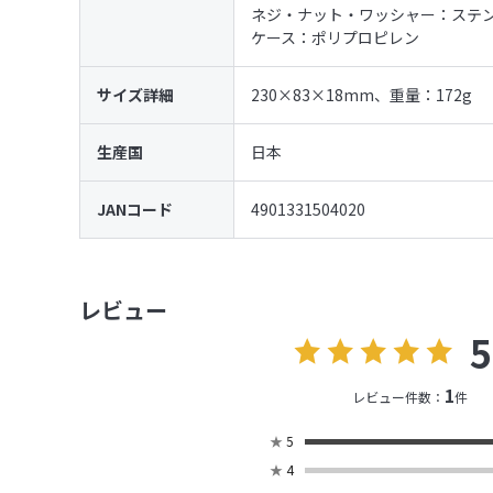
ネジ・ナット・ワッシャー：ステ
ケース：ポリプロピレン
サイズ詳細
230×83×18mm、重量：172g
生産国
日本
JANコード
4901331504020
レビュー
5
1
レビュー件数：
件
★
5
★
4