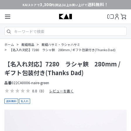
3,300
送料無料！
KAIストアで
円(税込)以上お買い上げで
>
>
ホーム
裁縫用品
裁縫ハサミ・ラシャハサミ
>
【名入れ対応】7280 ラシャ鋏 280mm / ギフト包装付き(Thanks Dad)
【名入れ対応】7280 ラシャ鋏 280mm /
ギフト包装付き(Thanks Dad)
品番
022CA0006-naire-green
0.0
（0）
レビューを書く