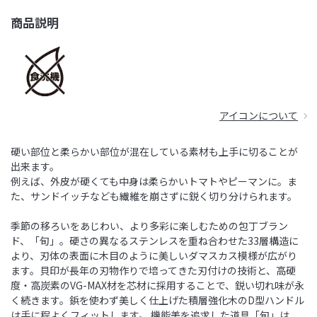
商品説明
アイコンについて
硬い部位と柔らかい部位が混在している素材も上手に切ることが
出来ます。
例えば、外皮が硬くても中身は柔らかいトマトやピーマンに。ま
た、サンドイッチなども繊維を崩さずに鋭く切り分けられます。
季節の移ろいをあじわい、より多彩に楽しむための包丁ブラン
ド、「旬」。硬さの異なるステンレスを重ね合わせた33層構造に
より、刃体の表面に木目のように美しいダマスカス模様が広がり
ます。貝印が長年の刃物作りで培ってきた刃付けの技術と、高硬
度・高炭素のVG-MAX材を芯材に採用することで、鋭い切れ味が永
く続きます。鋲を使わず美しく仕上げた積層強化木のD型ハンドル
は手に程よくフィットします。 機能美を追求した道具「旬」は、