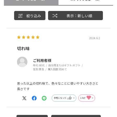
絞り込み
表示：新しい順
2024.6.2
切れ味
ご利用者様
年代:
60代
自分用またはギフト:
ギフト
性別:
男性
購入回数:
初めて
思った以上の切れ味で、色々なことに使いやすい大きさと
長さです
参考になった
0
Like!
0