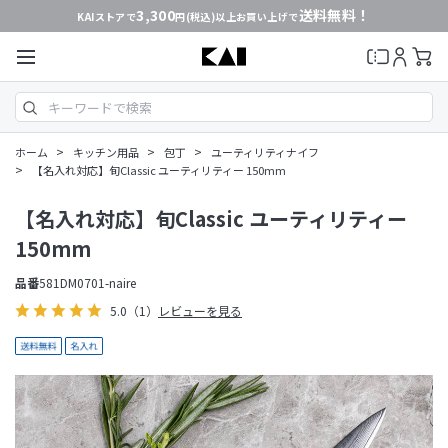
3,300
送料無料！
KAIストアで
円(税込)以上お買い上げで
>
>
>
ホーム
キッチン用品
包丁
ユーティリティナイフ
>
【名入れ対応】旬Classic ユーティリティー 150mm
【名入れ対応】旬Classic ユーティリティー
150mm
品番
581DM0701-naire
5.0
（1）
レビューを見る