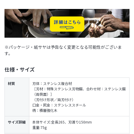
※パッケージ・紙サヤは予告なく変更となる可能性がございま
す。
仕様・サイズ
材質
刃体：ステンレス複合材
［刃材：特殊ステンレス刃物鋼、合わせ材：ステンレス鋼
（両側面）］
（刃付け形状／両刃付け）
口金・尻金：ステンレススチール
柄：積層強化木
サイズ詳細
本体サイズ:全長265、刃渡り150mm
重量:75g