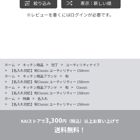
絞り込み
表示：新しい順
※レビューを書くには
ログイン
が必要です。
>
>
>
ホーム
キッチン用品
包丁
ユーティリティナイフ
>
【名入れ対応】旬Classic ユーティリティー 150mm
>
>
ホーム
キッチン用品ブランド
旬
>
【名入れ対応】旬Classic ユーティリティー 150mm
>
>
>
ホーム
キッチン用品ブランド
旬
Classic
>
【名入れ対応】旬Classic ユーティリティー 150mm
>
>
ホーム
特典
名入れ
>
【名入れ対応】旬Classic ユーティリティー 150mm
3,300
KAIストアで
円（税込）以上お買い上げで
送料無料！