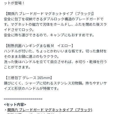
ットが登場！
【関孫六 ブレードガード マグネットタイプ（ブラック)】
安全に包丁を収納できるダブルロック構造のブレードガードで
す。マグネットの磁力で刃体をホールドし、ふたを閉めた後スラ
イドさせてロック。
安全に持ち運びできるので、キャンプにもおすすめです。
【耐熱抗菌ハンギングまな板 M イエロー】
ハンドルが付いた、ちょっとかわいいまな板です。切った食材を
そのままお鍋に運ぶのもラクラク。
洗った後はハンドルを立てて自立させれば、水切り・乾燥を行う
ことができます。
【三徳包丁 グレース 165mm】
錆びにくく、シャープに切れるステンレス刃物鋼。持ちやすいサ
イズと形状のハンドルが特徴です。
===================
<セット内容>
・
関孫六 ブレードガード マグネットタイプ（ブラック)