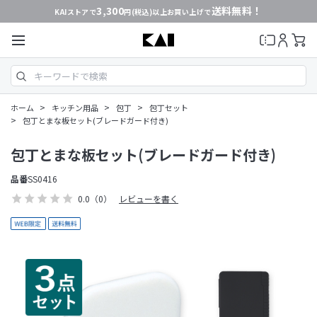
3,300
送料無料！
KAIストアで
円(税込)以上お買い上げで
>
>
>
ホーム
キッチン用品
包丁
包丁セット
>
包丁とまな板セット(ブレードガード付き)
包丁とまな板セット(ブレードガード付き)
品番
SS0416
0.0
（0）
レビューを書く