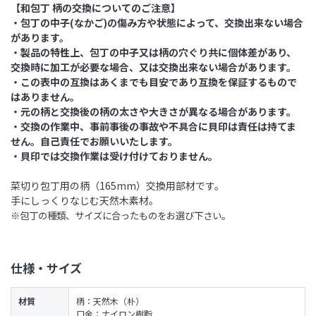
【
和包丁 柄の交換についてのご注意
】
・包丁の中子(なかご)の傷み方や状態によって、交換出来ない場合
があります。
・製品の特性上、包丁の中子又は柄の穴ぐり共に個体差があり、
交換時に加工が必要な場合、又は交換出来ない場合があります。
・この表中の互換はあくまでも目安であり互換を保証するもので
はありません。
・元の柄と交換後の柄の太さや大きさが異なる場合があります。
・交換の作業中、事前事後の事故や不具合に貝印は責任は持てま
せん。自己責任でお願いいたします。
・貝印では交換作業は受け付けておりません。
菜切り包丁用の柄（165mm）交換用部材です。
手にしっくりなじむ天然木素材。
※包丁の種類、サイズに合ったものをお選び下さい。
仕様・サイズ
材質
柄：天然木（朴）
口金：ナイロン樹脂