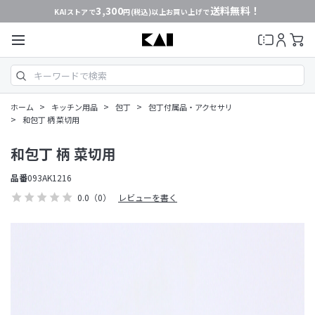
3,300
送料無料！
KAIストアで
円(税込)以上お買い上げで
>
>
>
ホーム
キッチン用品
包丁
包丁付属品・アクセサリ
>
和包丁 柄 菜切用
和包丁 柄 菜切用
品番
093AK1216
0.0
（0）
レビューを書く