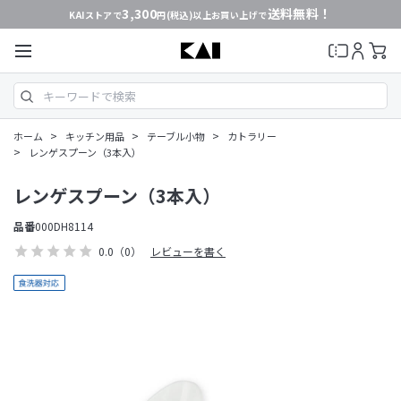
3,300
送料無料！
KAIストアで
円(税込)以上お買い上げで
>
>
>
ホーム
キッチン用品
テーブル小物
カトラリー
>
レンゲスプーン（3本入）
レンゲスプーン（3本入）
品番
000DH8114
0.0
（0）
レビューを書く