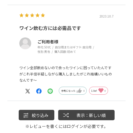
2023.10.7
ワイン飲む方には必需品です
ご利用者様
年代:
50代
自分用またはギフト:
自分用
性別:
男性
購入回数:
初めて
ワイン全部飲めないので余ったワインに困っていたんです
がこれ半信半疑しながら購入しましたがこれ結構いいもの
なんです〜
参考になった
0
Like!
0
絞り込み
表示：新しい順
※レビューを書くには
ログイン
が必要です。