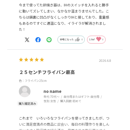
今まで使ってた卵焼き器は、IHのスイッチを入れると勝手
に動いてズレてしまい、なかなか温まりませんでした。こ
ちらは鍋裏に凹凸がなくしっかりIHと接しており、重量感
もあるのですぐに適温になり、イライラが解消されまし
た！
参考になった
0
Like!
0
2026.6.8
２５センチフライパン最高
色：フライパン25cm
no name
年代:
70代～
自分用またはギフト:
自分用
性別:
女性
購入回数:
初めて
これまで いろいろなフライパンを使ってきましたが、つ
いに満足度満点の商品に出会い、毎日の料理作りを楽しん