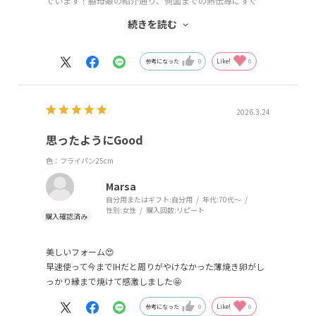
でいます！脇母娘の紹介通り、側面までの熱伝導にすぐ
れ、短い柄も使い勝手よきです。さらに 蓋のシンプルさ
続きを読む
と材質がよく、 使用後の洗い易さが抜群で気に入りまし
た。
別サイズのフライパンも使用したいと思います。
参考になった
0
Like!
0
2026.3.24
思ったようにGood
色：フライパン25cm
Marsa
自分用またはギフト:
自分用
年代:
70代～
性別:
女性
購入回数:
リピート
美しいフォーム😍
早速使って今までIHだと周りがやけなかった薄焼き卵がし
っかり縁まで焼けて感激しました🤩
参考になった
0
Like!
0