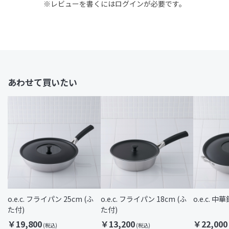
※レビューを書くには
ログイン
が必要です。
あわせて買いたい
o.e.c. フライパン 25cm (ふ
o.e.c. フライパン 18cm (ふ
o.e.c. 
た付)
た付)
￥19,800
￥13,200
￥22,000