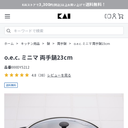
3,300
送料無料！
KAIストアで
円(税込)以上お買い上げで
>
>
>
>
ホーム
キッチン用品
鍋
両手鍋
o.e.c. ミニマ 両手鍋23cm
o.e.c. ミニマ 両手鍋23cm
品番
000DY5212
4.8
（38）
レビューを見る