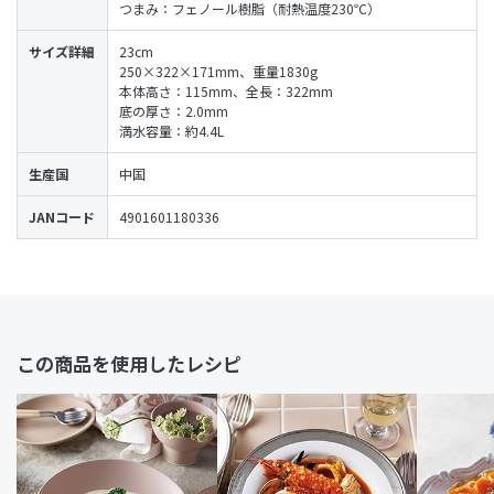
つまみ：フェノール樹脂（耐熱温度230℃）
サイズ詳細
23cm
250×322×171mm、重量1830g
本体高さ：115mm、全長：322mm
底の厚さ：2.0mm
満水容量：約4.4L
生産国
中国
JANコード
4901601180336
この商品を使用したレシピ