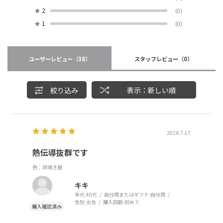
★
2
(0)
★
1
(0)
ユーザーレビュー
（38）
スタッフレビュー
（0）
絞り込み
表示：新しい順
2026.7.17
熱伝導抜群です
色：卵焼き器
キキ
年代:
40代
自分用またはギフト:
自分用
性別:
女性
購入回数:
初めて