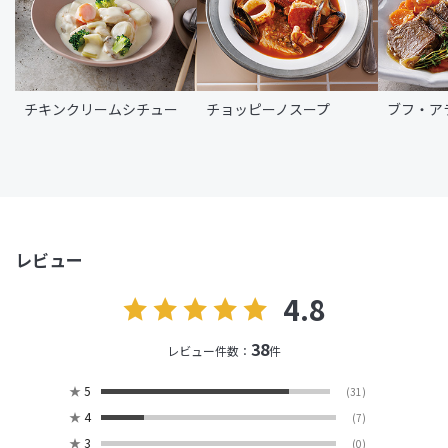
チキンクリームシチュー
チョッピーノスープ
ブフ・ア
レビュー
4.8
38
レビュー件数：
件
★
5
(31)
★
4
(7)
★
3
(0)