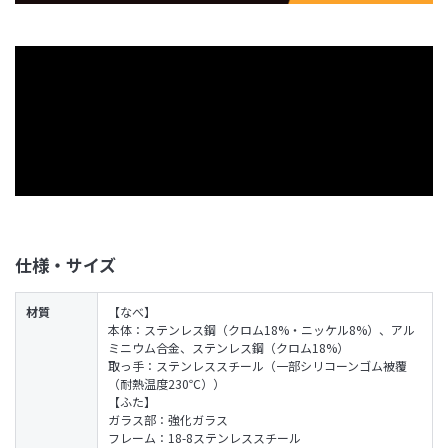
仕様・サイズ
材質
【なべ】
本体：ステンレス鋼（クロム18%・ニッケル8%）、アル
ミニウム合金、ステンレス鋼（クロム18%）
取っ手：ステンレススチール（一部シリコーンゴム被覆
（耐熱温度230℃））
【ふた】
ガラス部：強化ガラス
フレーム：18-8ステンレススチール