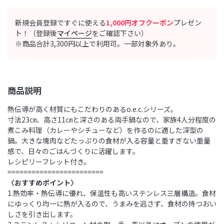
新規会員登録ですぐに使える
1,000円オフクーポン
プレゼン
ト！（登録後
マイページ
をご確認下さい）
※商品合計3,300円以上で利用可。一部対象外あり。
商品説明
熱伝導が高く材質にもこだわりのあるo.e.c.シリーズ。
寸法23㎝、高さ11㎝と深さのある両手鍋なので、家族4人分程度の
煮こみ料理（カレーやシチューなど）を作るのに適した深型の
鍋。大きな塊肉などたっぷりの食材が入る容量と重すぎない重量
感で、日々のごはんづくりに活躍します。
レシピリーフレット付き。
========================
〈おすすめポイント〉
1.熱効率・熱伝導に優れ、保温性も高いステンレス三層構造。食材
にゆっくり均一に熱が入るので、うまみを逃さず、食材の持つおい
しさを引き出します。