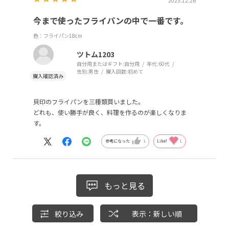
2025.12.26
今まで使ったフライパンの中で一番です。
色：フライパン18cm
ツトム1203
自分用またはギフト:
自分用
年代:
60代
性別:
男性
購入回数:
初めて
貝印のフライパンを三種類買いました。
どれも、使い勝手が良く、料理を作るのが楽しくなりま
す。
参考になった
1
Like!
1
もっと見る
絞り込み
表示：新しい順