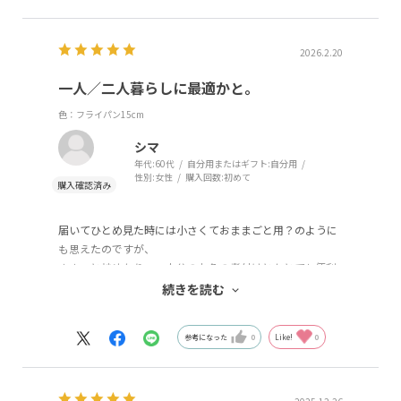
2026.2.20
一人／二人暮らしに最適かと。
色：フライパン15cm
シマ
年代:
60代
自分用またはギフト:
自分用
性別:
女性
購入回数:
初めて
届いてひとめ見た時には小さくておままごと用？のように
も思えたのですが、
ささっと炒めたり、一人分のお魚の煮付けとかとても便利
で洗うのも手間かからず
続きを読む
とても重宝しています。
参考になった
0
Like!
0