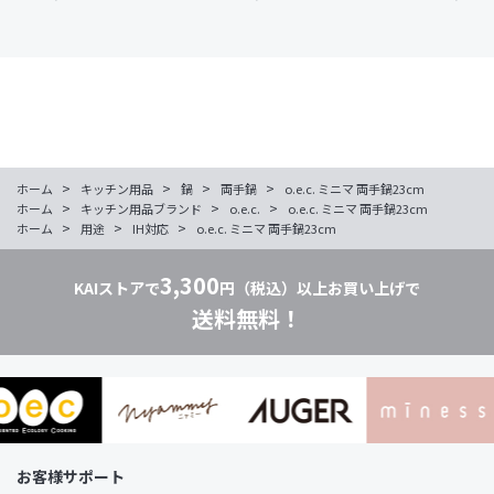
>
>
>
>
ホーム
キッチン用品
鍋
両手鍋
o.e.c. ミニマ 両手鍋23cm
>
>
>
ホーム
キッチン用品ブランド
o.e.c.
o.e.c. ミニマ 両手鍋23cm
>
>
>
ホーム
用途
IH対応
o.e.c. ミニマ 両手鍋23cm
3,300
KAIストアで
円（税込）以上お買い上げで
送料無料！
お客様サポート