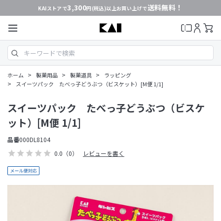
3,300
送料無料！
KAIストアで
円(税込)以上お買い上げで
>
>
>
ホーム
製菓用品
製菓道具
ラッピング
>
スイーツパック たべっ子どうぶつ（ビスケット）[M便 1/1]
スイーツパック たべっ子どうぶつ（ビスケ
ット）[M便 1/1]
品番
000DL8104
0.0
（0）
レビューを書く