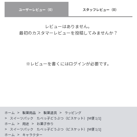
ユーザーレビュー
（0）
スタッフレビュー
（0）
レビューはありません。
最初のカスタマーレビューを投稿してみませんか？
※レビューを書くには
ログイン
が必要です。
>
>
>
ホーム
製菓用品
製菓道具
ラッピング
>
スイーツパック たべっ子どうぶつ（ビスケット）[M便 1/1]
>
>
ホーム
用途
お菓子作り
>
スイーツパック たべっ子どうぶつ（ビスケット）[M便 1/1]
>
ホーム
キャラクター