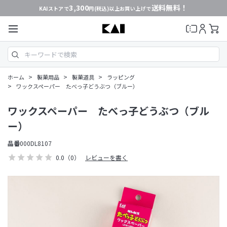
3,300
送料無料！
KAIストアで
円(税込)以上お買い上げで
>
>
>
ホーム
製菓用品
製菓道具
ラッピング
>
ワックスペーパー たべっ子どうぶつ（ブルー）
ワックスペーパー たべっ子どうぶつ（ブル
ー）
品番
000DL8107
0.0
（0）
レビューを書く