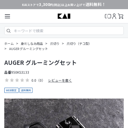
3,300
送料無料！
KAIストアで
円(税込)以上お買い上げで
>
>
>
ホーム
身だしなみ用品
爪切り
爪切り（テコ型）
>
AUGER グルーミングセット
AUGER グルーミングセット
品番
950KS3133
0.0
（0）
レビューを書く