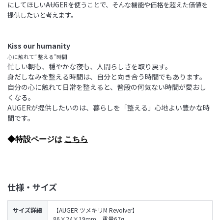
にしてほしい――AUGERを使うことで、そんな機能や価格を超えた価値を
提供したいと考えます。
Kiss our humanity
心に触れて“ 整える”時間
忙しい朝も、穏やかな夜も、人間らしさを取り戻す。
身だしなみを整える時間は、自分と向き合う時間でもあります。
自分の心に触れて日常を整えると、普段の何気ない時間が愛おし
くなる。
AUGERが提供したいのは、暮らしを「整える」心地よい豊かな時
間です。
◆特設ページは
こちら
仕様・サイズ
サイズ詳細
【AUGER ツメキリM Revolver】
86×24×19mm、重量67g