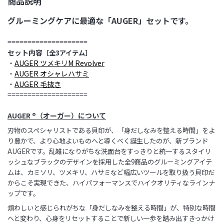
商品説明
グルーミングケアに最適な「AUGER
」
セットです。
====================
セット内容
［全3アイテム］
・
AUGER ツメキリM Revolver
・
AUGER オシャレハサミ
・
AUGER 毛抜き
====================
AUGER ®（オーガー）について
刃物のスペシャリストである貝印が、「身だしなみを整える時間」をよ
り豊かで、より心地よいものへと導くべく
誕生したのが、新ブランド
AUGERです。乱雑になりがちな洗面台をすっきりと統一するスタイリ
ッシュなブラック
のデザインを採用した全9商品のグルーミングアイテ
ムは、カミソリ、ツメキリ、ハサミなど幅広いツールを取り扱
う貝印だ
からこそ実現できた、ハイパフォーマンスでハイクオリティなラインナ
ップです。
煩わしいと感じられが
ちな「身だしなみを整える時間」が、特別な時間
へと変わり、心身をリセットすることで新しい一歩を踏み出す
きっかけ