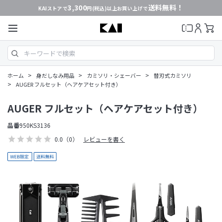
3,300
送料無料！
KAIストアで
円(税込)以上お買い上げで
>
>
>
ホーム
身だしなみ用品
カミソリ・シェーバー
替刃式カミソリ
>
AUGER フルセット（ヘアケアセット付き）
AUGER フルセット（ヘアケアセット付き）
品番
950KS3136
0.0
（0）
レビューを書く