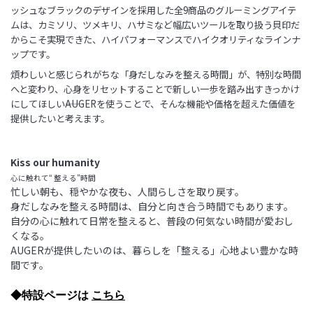
ッシュなブラック
のデザインを採用した全9商品のグルーミングアイテ
ムは、カミソリ、ツメキリ、ハサミなど幅広いツールを取り扱
う貝印だ
からこそ実現できた、ハイパフォーマンスでハイクオリティなラインナ
ップです。
煩わしいと感じられが
ちな「身だしなみを整える時間」が、特別な時間
へと変わり、心身をリセットすることで新しい一歩を踏み出す
きっかけ
にしてほしい――AUGERを使うことで、そんな機能や価格を超えた価値を
提供したいと考えます。
Kiss our humanity
心に触れて“ 整える”時間
忙しい朝も、穏やかな夜も、人間らしさを取り戻す。
身だしなみを整える時間は、自分と向き合う時間でもあります。
自分の心に触れて日常を整えると、普段の何気ない時間が愛おし
くなる。
AUGERが提供したいのは、暮らしを「整える」心地よい豊かな時
間です。
◆特設ページは
こちら