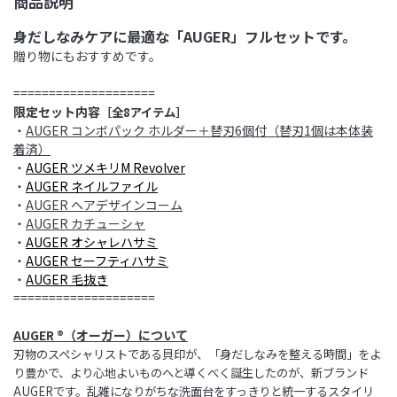
商品説明
身だしなみケアに最適な
「AUGER
」フル
セットです。
贈り物にもおすすめです。
====================
限定セット内容
［全8アイテム］
・
AUGER コンボパック ホルダー＋替刃6個付（替刃1個は本体装
着済）
・
AUGER ツメキリM Revolver
・
AUGER ネイルファイル
・
AUGER ヘアデザインコーム
・
AUGER カチューシャ
・
AUGER オシャレハサミ
・
AUGER セーフティハサミ
・
AUGER 毛抜き
====================
AUGER ®（オーガー）について
刃物のスペシャリストである貝印が、「身だしなみを整える時間」をよ
り豊かで、より心地よいものへと導くべく
誕生したのが、新ブランド
AUGERです。乱雑になりがちな洗面台をすっきりと統一するスタイリ