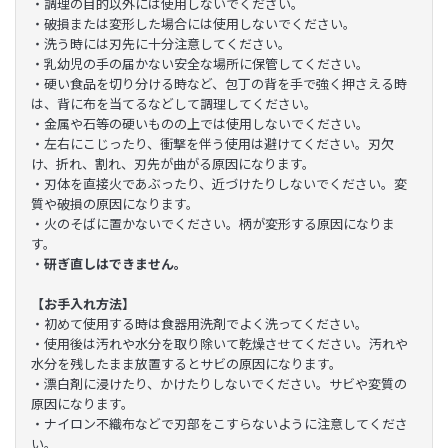
・調理の目的以外には使用しないでください。
・破損または変形した場合には使用しないでください。
・洗う時には刃先に十分注意してください。
・乳幼児の手の届かない安全な場所に保管してください。
・硬い食品を切り分ける時など、包丁の背を手で強く押さえる時
は、背に布を当てるなどして調理してください。
・金属や石等の硬いものの上では使用しないでください。
・左右にこじったり、衝撃を伴う使用は避けてください。刃欠
け、折れ、割れ、刃先が曲がる原因になります。
・刃体を直接火であぶったり、近づけたりしないでください。変
質や破損の原因になります。
・火のそばに置かないでください。柄が変形する原因になりま
す。
・
研ぎ直しはできません。
【お手入れ方法】
・初めて使用する時は食器用洗剤でよく洗ってください。
・使用後は汚れや水分を取り除いて乾燥させてください。汚れや
水分を残したまま放置するとサビの原因になります。
・漂白剤に浸けたり、かけたりしないでください。サビや変質の
原因になります。
・ナイロン不織布などで刃部をこすらないように注意してくださ
い。