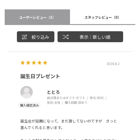
ユーザーレビュー
（3）
スタッフレビュー
（0）
絞り込み
表示：新しい順
2026.8.2
誕生日プレゼント
ととろ
自分用またはギフト:
ギフト
年代:
60代
性別:
女性
購入回数:
初めて
誕生会が延期になって、まだ渡してないのですが きっと
喜んでくれると思います。