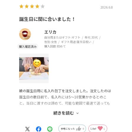
2026.6.8
誕生日に間に合いました！
エリカ
自分用またはギフト:
ギフト
年代:
30代
性別:
女性
ギフト用途:
誕生日祝い
購入回数:
初めて
娘の誕生日用に名入れ包丁を注文しました。注文したのは
誕生日の数日前で、名入れには5〜10営業かかるとのこ
と。当日に渡すのは諦めて、可能な範囲で最速で送っても
らえればとメールしました。
続きを読む
すると、誕生日に間に合うように送ってくださいました！
焦らせてしまったからか、備考に記載したラッピングはあ
りませんでしたが、当日に間に合わせてくださったので、
参考になった
0
Like!
1