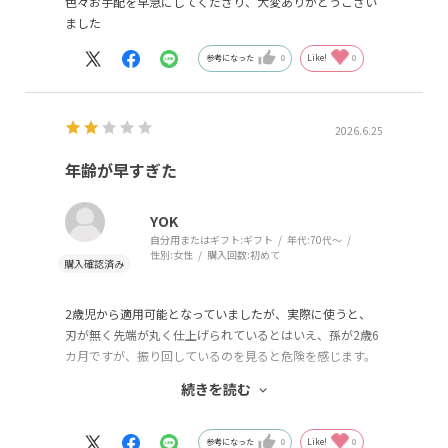
色々お手配を早急にしてくださり、大変ありがとうござい
ました
参考になった
0
Like!
0
2026.6.25
年齢が早すぎた
YOK
自分用またはギフト:
ギフト
年代:
70代～
性別:
女性
購入回数:
初めて
2歳児から適用可能となっていましたが、実際に使うと、
刃が無く先端が丸く仕上げられているとはいえ、孫が2歳6
カ月ですが、振り回しているのを見ると危険を感じます。
従って、商品として全く使えないというのではなく、適用
続きを読む
年齢をもっと上げる方が良いと思います。小学生中等位で
すかね。
参考になった
0
Like!
0