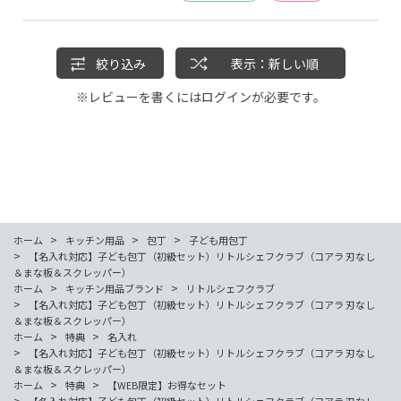
こちらで包装して渡すことができました。
ありがとうございました。
早速バナナやキャベツを切ったりしています。
絞り込み
表示：新しい順
※レビューを書くには
ログイン
が必要です。
>
>
>
ホーム
キッチン用品
包丁
子ども用包丁
>
【名入れ対応】子ども包丁（初級セット）リトルシェフクラブ（コアラ 刃なし
＆まな板＆スクレッパー）
>
>
ホーム
キッチン用品ブランド
リトルシェフクラブ
>
【名入れ対応】子ども包丁（初級セット）リトルシェフクラブ（コアラ 刃なし
＆まな板＆スクレッパー）
>
>
ホーム
特典
名入れ
>
【名入れ対応】子ども包丁（初級セット）リトルシェフクラブ（コアラ 刃なし
＆まな板＆スクレッパー）
>
>
ホーム
特典
【WEB限定】お得なセット
>