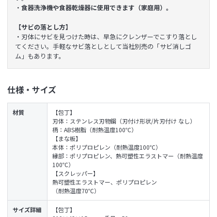
・
食器洗浄機や食器乾燥器に使用できます（家庭用）。
【サビの落とし方】
・刃体にサビを見つけた時は、早急にクレンザーでこすり落とし
てください。手軽なサビ落としとして当社別売の「サビ消しゴ
ム」もあります。
仕様・サイズ
材質
【包丁】
刃体：ステンレス刃物鋼（刃付け形状/片刃付け なし）
柄：ABS樹脂（耐熱温度100℃）
【まな板】
本体：ポリプロピレン（耐熱温度100℃）
縁部：ポリプロピレン、熱可塑性エラストマー（耐熱温度
100℃）
【スクレッパー】
熱可塑性エラストマー、ポリプロピレン
（耐熱温度70℃）
サイズ詳細
【包丁】