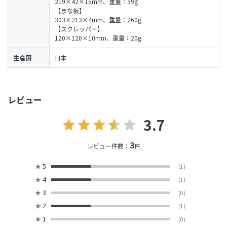
219×42×15mm、重量：59g
【まな板】
303×213×4mm、重量：260g
【スクレッパー】
120×120×10mm、重量：20g
生産国
日本
レビュー
3.7
3
レビュー件数：
件
★
5
(1)
★
4
(1)
★
3
(0)
★
2
(1)
★
1
(0)