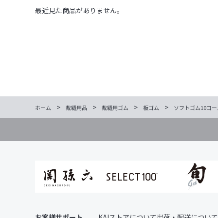
最近見た商品がありません。
>
>
>
>
ホーム
裁縫用品
裁縫用ゴム
板ゴム
ソフトゴム10コール
お客様サポート
KAIストアについて
出荷・配送について