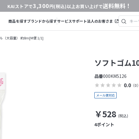
3,300
送料無料！
KAIストアで
円(税込)以上お買い上げで
商品を探す
ブランドから探す
サービス
サポート
法人のお客さま
（大容量） 約8m[M便 1/1]
ソフトゴム10
品番
000KM5126
0.0
（0
￥528
4
ポイント