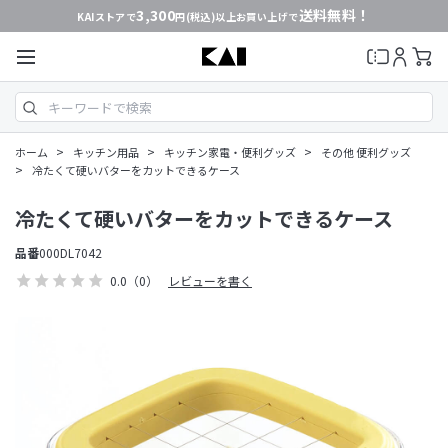
3,300
送料無料！
KAIストアで
円(税込)以上お買い上げで
>
>
>
ホーム
キッチン用品
キッチン家電・便利グッズ
その他 便利グッズ
>
冷たくて硬いバターをカットできるケース
冷たくて硬いバターをカットできるケース
品番
000DL7042
0.0
（0）
レビューを書く