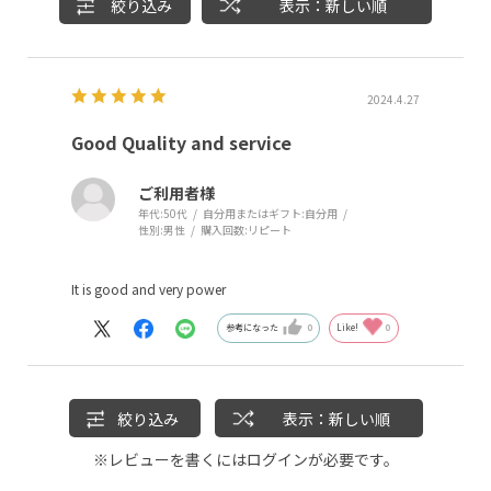
絞り込み
表示：新しい順
2024.4.27
Good Quality and service
ご利用者様
年代:
50代
自分用またはギフト:
自分用
性別:
男性
購入回数:
リピート
It is good and very power
参考になった
0
Like!
0
絞り込み
表示：新しい順
※レビューを書くには
ログイン
が必要です。