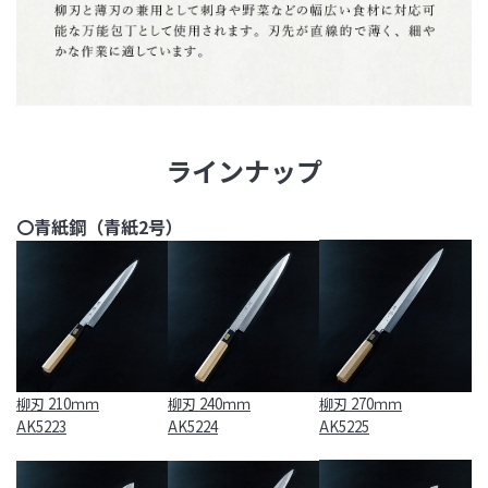
ラインナップ
〇青紙鋼（青紙2号）
柳刃 210ｍｍ
柳刃 240ｍｍ
柳刃 270ｍｍ
AK5223
AK5224
AK5225