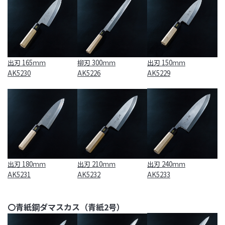
出刃 165ｍｍ
柳刃 300ｍｍ
出刃 150ｍｍ
AK5230
AK5226
AK5229
出刃 180ｍｍ
出刃 210ｍｍ
出刃 240ｍｍ
AK5231
AK5232
AK5233
〇青紙鋼ダマスカス（青紙2号）