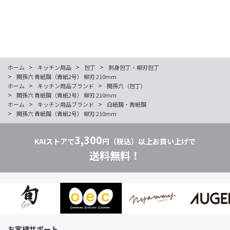
>
>
>
ホーム
キッチン用品
包丁
刺身包丁・柳刃包丁
>
関孫六 青紙鋼（青紙2号） 柳刃 210mm
>
>
ホーム
キッチン用品ブランド
関孫六（包丁）
>
関孫六 青紙鋼（青紙2号） 柳刃 210mm
>
>
ホーム
キッチン用品ブランド
白紙鋼・青紙鋼
>
関孫六 青紙鋼（青紙2号） 柳刃 210mm
3,300
KAIストアで
円（税込）以上お買い上げで
送料無料！
お客様サポート