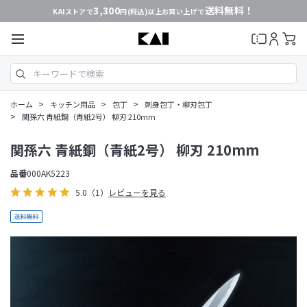
3,300
送料無料！
KAIストアで
円(税込)以上お買い上げで
>
>
>
ホーム
キッチン用品
包丁
刺身包丁・柳刃包丁
>
関孫六 青紙鋼（青紙2号） 柳刃 210mm
関孫六 青紙鋼（青紙2号） 柳刃 210mm
品番
000AK5223
5.0
（1）
レビューを見る