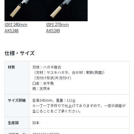
切付 240ｍｍ
切付 270ｍｍ
AK5248
AK5249
仕様・サイズ
材質
刃体：ハガネ複合
（刃材：ヤスキハガネ、合せ材：軟鉄(側面)）
（刃付け形状/片刃付け）
口金：水牛角
柄：天然木
サイズ詳細
全長345mm、重量：111g
※一丁一丁手作りで仕上げておりますので、一定の誤差が
生じることをご了承ください。
生産国
日本