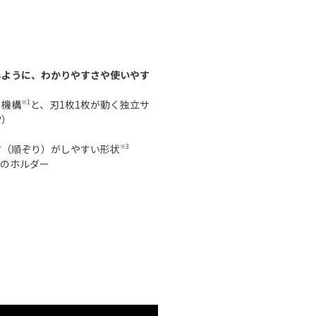
るように、わかりやすさや使いやす
り機構
と、刃1枚1枚が動く独立サ
※1
®）
方（順ぞり）がしやすい形状
※3
形のホルダー