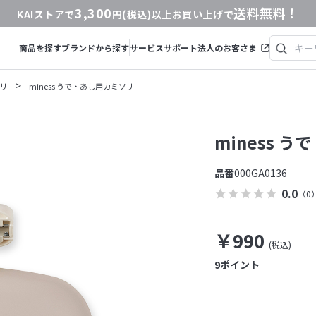
3,300
送料無料！
KAIストアで
円(税込)以上お買い上げで
商品を探す
ブランドから探す
サービス
サポート
法人のお客さま
>
リ
miness うで・あし用カミソリ
miness 
品番
000GA0136
0.0
（0
￥990
9
ポイント