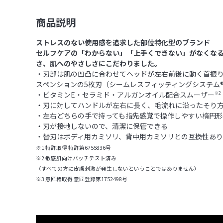
商品説明
ストレスのない使用感を追求した部位特化型のブランド
セルフケアの「わからない」「上手くできない」がなくな
さ、肌へのやさしさにこだわりました。
・刃部は肌の凹凸に合わせてヘッドが左右前後に動く首振
スペンションの5枚刃（シームレスフィッティングシステム
・ビタミンE・セラミド・アルガンオイル配合スムーザー
※2
・刃に対してハンドルが左右に長く、毛流れに沿ったそり
・左右どちらの手で持っても指先感覚で操作しやすい楕円
・刃が接地しないので、清潔に保管できる
・替刃はボディ用カミソリ、背中用カミソリとの互換性あり
※1 特許取得 特許第6755836号
※2 敏感肌向けパッチテスト済み
（すべての方に皮膚刺激が発生しないということではありません）
※3 意匠権取得 意匠登録第1752498号