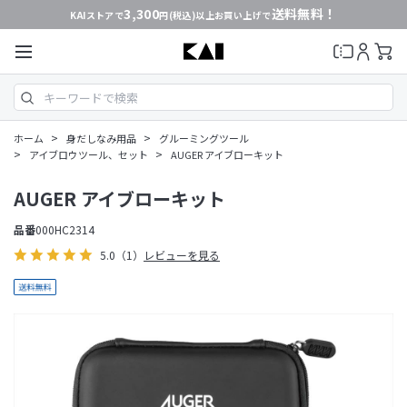
3,300
送料無料！
KAIストアで
円(税込)以上お買い上げで
>
>
ホーム
身だしなみ用品
グルーミングツール
>
>
アイブロウツール、セット
AUGER アイブローキット
AUGER アイブローキット
品番
000HC2314
5.0
（1）
レビューを見る