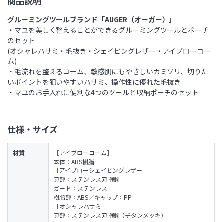
商品説明
グルーミングツールブランド「AUGER（オーガー）」
・マユを美しく整えることができるグルーミングツールとポーチ
のセット
(オシャレハサミ・毛抜き・シェイピングレザー・アイブローコー
ム)
・毛流れを整えるコーム、敏感肌にもやさしいカミソリ、切りた
いポイントを狙いやすいハサミ、操作性に優れた毛抜き
・マユのお手入れに便利な4つのツールと収納ポーチのセット
仕様・サイズ
材質
［アイブローコーム］
本体：ABS樹脂
［アイブローシェイピングレザー］
刃部：ステンレス刃物鋼
ガード：ステンレス
樹脂部：ABS／キャップ：PP
［オシャレハサミ］
刃部：ステンレス刃物鋼（チタンメッキ）