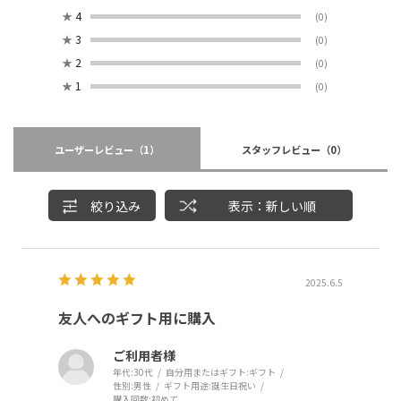
★
4
(0)
★
3
(0)
★
2
(0)
★
1
(0)
ユーザーレビュー
（1）
スタッフレビュー
（0）
絞り込み
表示：新しい順
2025.6.5
友人へのギフト用に購入
ご利用者様
年代:
30代
自分用またはギフト:
ギフト
性別:
男性
ギフト用途:
誕生日祝い
購入回数:
初めて