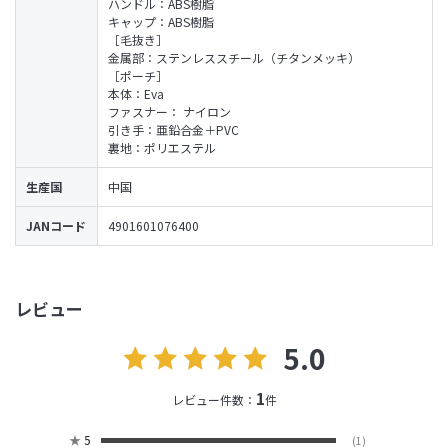
ハンドル：ABS樹脂
キャップ：ABS樹脂
［毛抜き］
金属部：ステンレススチール（チタンメッキ）
［ポーチ］
本体：Eva
ファスナー： ナイロン
引き手：亜鉛合金＋PVC
裏地：ポリエステル
生産国
中国
JANコード
4901601076400
レビュー
5.0
1
レビュー件数：
件
★
5
(1)