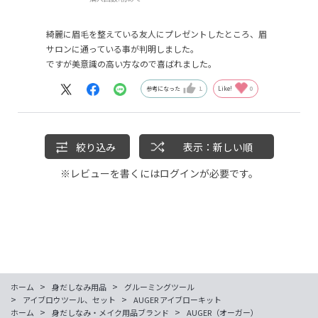
綺麗に眉毛を整えている友人にプレゼントしたところ、眉
サロンに通っている事が判明しました。
ですが美意識の高い方なので喜ばれました。
参考になった
1
Like!
0
絞り込み
表示：新しい順
※レビューを書くには
ログイン
が必要です。
>
>
ホーム
身だしなみ用品
グルーミングツール
>
>
アイブロウツール、セット
AUGER アイブローキット
>
>
ホーム
身だしなみ・メイク用品ブランド
AUGER（オーガー）