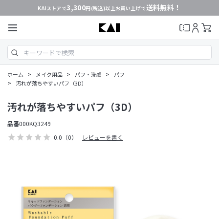
3,300
送料無料！
KAIストアで
円(税込)以上お買い上げで
>
>
>
ホーム
メイク用品
パフ・洗顔
パフ
>
汚れが落ちやすいパフ（3D）
汚れが落ちやすいパフ（3D）
品番
000KQ3249
0.0
（0）
レビューを書く