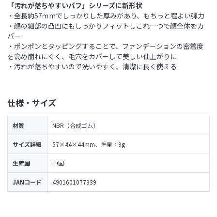
「汚れが落ちやすいパフ」シリーズに新形状
・全長約57ｍmでしっかりした厚みがあり、もちっと程よい弾力
・顔の細部の凸凹にもしっかりフィットしこれ一つで顔全体をカ
バー
・ポンポンとタッピングすることで、ファンデーションの密着度
を高め崩れにくく、毛穴をカバーして美しい仕上がりに
・汚れが落ちやすいので洗いやすく、清潔に長く使える
仕様・サイズ
材質
NBR（合成ゴム）
サイズ詳細
57×44×44mm、重量：9g
生産国
中国
JANコード
4901601077339