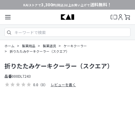
3,300
送料無料！
KAIストアで
円(税込)以上お買い上げで
>
>
>
ホーム
製菓用品
製菓道具
ケーキクーラー
>
折りたたみケーキクーラー（スクエア）
折りたたみケーキクーラー（スクエア）
品番
000DL7243
0.0
（0）
レビューを書く