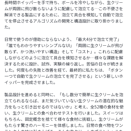
長時間ホイッパーを手で持ち、ボールを冷やしながら、生クリー
ムが周囲に飛び散らないように配慮して泡立てる…この不便さを
解消できる製品にするために、泡立て具合を検知して自動で泡立
てを停止させるアルゴリズムの開発と構造設計に取り掛かりまし
た。
日常で使うのが億劫にならないよう、「最大4分で泡立て完了」
「誰でもわかりやすいシンプルなUI」「周囲に生クリームが飛び
散らず、かつ洗いやすい構造」そして「コスト」。これらに配慮
しながらどのように泡立て具合を検知させるか…様々な課題を解
決するために設計、試作、実験の繰り返し。苦悩の日々が続きま
した。何度もの失敗と改善を経て、最終的に私たちは、「ボタン
一つで自動で生クリームの泡立てを完了させる」という新しいホ
イッパーを完成させました。
製品設計を進めると同時に、「もし数分で簡単に生クリームを泡
立てられるならば、まだ気づいていない生クリームの潜在的な魅
力をもっと引き出せるのではないか」と考え、全52種の食材を使
い、生クリームとの食べ合わせテストを行いました。スイーツは
もちろん、固定概念を捨てて様々な食材に挑戦し、生クリームが
もたらす驚きのハーモニーを体感しました。日常の食べ物をワン