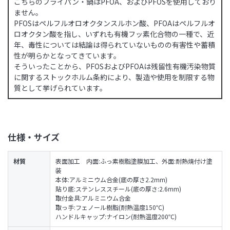
こちらのフライパン・鍋はPFOA、およびPFOSを使用しており
ません。
PFOSはペルフルオロオクタンスルホン酸、PFOAはペルフルオ
ロオクタン酸を指し、いずれも有機フッ素化合物の一種で、近
年、毒性については結論は得られていないものの有害性や蓄積
性が明らかとなってきています。
そういったことから、PFOSおよびPFOAは残留性有機汚染物質
に関するストックホルム条約により、製造や使用を制限する物
質として挙げられています。
仕様・サイズ
材質
表面加工 内面:ふっ素樹脂塗膜加工、外面:耐熱焼付け塗
装
本体:アルミニウム合金(底の厚さ2.2mm)
貼り底:ステンレススチール(底の厚さ:2.6mm)
取付金具:アルミニウム合金
取っ手:フェノール樹脂(耐熱温度150℃)
ハンドルキャップ:ナイロン(耐熱温度200℃)