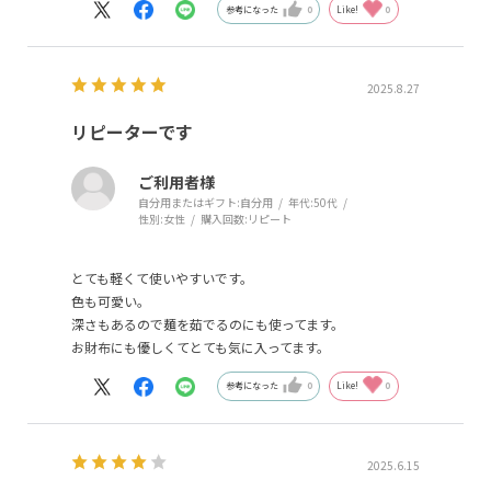
参考になった
0
Like!
0
2025.8.27
リピーターです
ご利用者様
自分用またはギフト:
自分用
年代:
50代
性別:
女性
購入回数:
リピート
とても軽くて使いやすいです。
色も可愛い。
深さもあるので麺を茹でるのにも使ってます。
お財布にも優しくてとても気に入ってます。
参考になった
0
Like!
0
2025.6.15