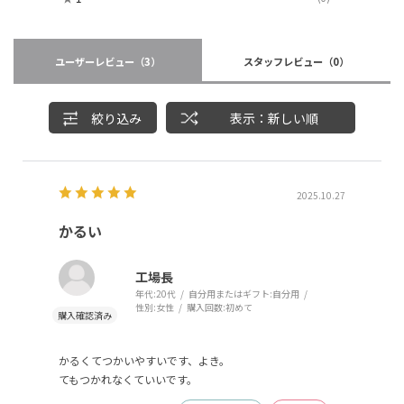
ユーザーレビュー
（3）
スタッフレビュー
（0）
絞り込み
表示：新しい順
2025.10.27
かるい
工場長
年代:
20代
自分用またはギフト:
自分用
性別:
女性
購入回数:
初めて
かるくてつかいやすいです、よき。
てもつかれなくていいです。