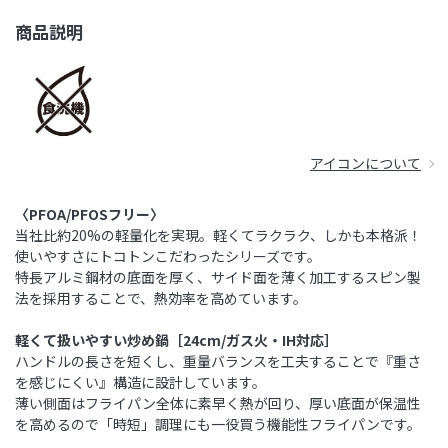
商品説明
アイコンについて
〈PFOA/PFOSフリー〉
当社比約20%の軽量化を実現。軽くてラクラク、しかも本格派！
使いやすさにトコトンこだわったシリーズです。
特長アルミ鋼材の底面を厚く、サイド面を薄く加工するスピン製
法を採用することで、熱効率を高めています。
軽くて扱いやすい炒め鍋［24cm/ガス火・IH対応］
ハンドルの長さを短くし、重量バランスを工夫することで『重さ
を感じにくい』構造に設計しています。
薄い側面はフライパン全体に素早く熱が回り、厚い底面が保温性
を高めるので「時短」調理にも一役買う機能性フライパンです。