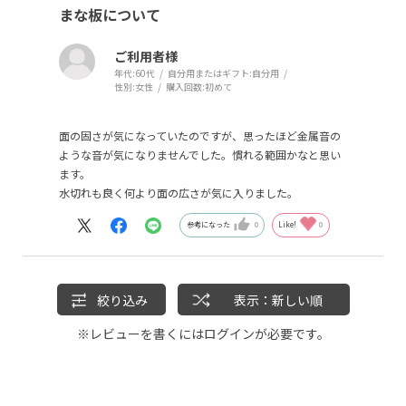
まな板について
ご利用者様
年代:
60代
自分用またはギフト:
自分用
性別:
女性
購入回数:
初めて
面の固さが気になっていたのですが、思ったほど金属音の
ような音が気になりませんでした。慣れる範囲かなと思い
ます。
水切れも良く何より面の広さが気に入りました。
参考になった
0
Like!
0
絞り込み
表示：新しい順
※レビューを書くには
ログイン
が必要です。