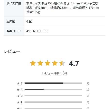
サイズ詳細
本体サイズ:長さ252x幅400x高さ114mm ※取っ手含む
鍋高さ:約72mm、鍋幅:約252mm、底の直径:約170mm
重量:585g
生産国
中国
JANコード
4901601186116
レビュー
4.7
3
レビュー件数：
件
★
5
(2)
★
4
(1)
★
3
(0)
★
2
(0)
★
1
(0)