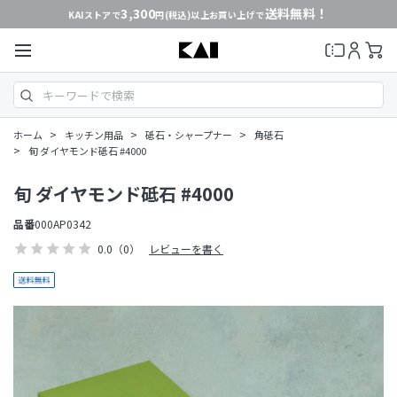
3,300
送料無料！
KAIストアで
円(税込)以上お買い上げで
>
>
>
ホーム
キッチン用品
砥石・シャープナー
角砥石
>
旬 ダイヤモンド砥石 #4000
旬 ダイヤモンド砥石 #4000
品番
000AP0342
0.0
（0）
レビューを書く