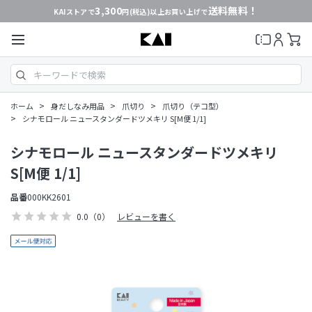
3,300
送料無料！
KAIストアで
円(税込)以上お買い上げで
>
>
>
ホーム
身だしなみ用品
爪切り
爪切り（テコ型）
>
シナモロール ニュースタンダードツメキリ S[M便 1/1]
シナモロール ニュースタンダードツメキリ
S[M便 1/1]
品番
000KK2601
0.0
（0）
レビューを書く