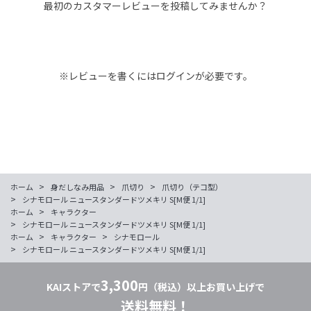
最初のカスタマーレビューを投稿してみませんか？
※レビューを書くには
ログイン
が必要です。
>
>
>
ホーム
身だしなみ用品
爪切り
爪切り（テコ型）
>
シナモロール ニュースタンダードツメキリ S[M便 1/1]
>
ホーム
キャラクター
>
シナモロール ニュースタンダードツメキリ S[M便 1/1]
>
>
ホーム
キャラクター
シナモロール
>
シナモロール ニュースタンダードツメキリ S[M便 1/1]
3,300
KAIストアで
円（税込）以上お買い上げで
送料無料！