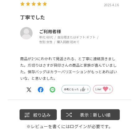
2025.4.16
丁寧でした
ご利用者様
年代:
60代
自分用またはギフト:
ギフト
性別:
女性
購入回数:
初めて
商品が2つにわかれて発送される、と丁寧に連絡頂きまし
た。爪切りはさすが貝印さんの商品と家族が喜んでいまし
た。保存バッグはカラーバリエーションがもっとあればい
いな、と思いました。
参考になった
0
Like!
0
絞り込み
表示：新しい順
※レビューを書くには
ログイン
が必要です。