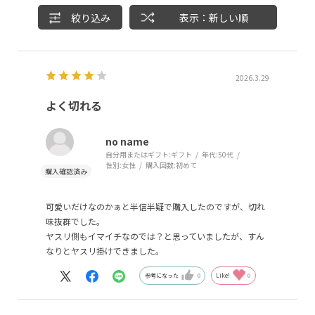
絞り込み
表示：新しい順
2026.3.29
よく切れる
no name
自分用またはギフト:
ギフト
年代:
50代
性別:
女性
購入回数:
初めて
可愛いだけなのかぁと半信半疑で購入したのですが、切れ
味抜群でした。
ヤスリ側もイマイチなのでは？と思っていましたが、すん
なりとヤスリ掛けできました。
参考になった
0
Like!
0