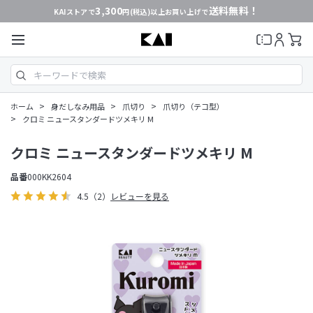
3,300
送料無料！
KAIストアで
円(税込)以上お買い上げで
>
>
>
ホーム
身だしなみ用品
爪切り
爪切り（テコ型）
>
クロミ ニュースタンダードツメキリ M
クロミ ニュースタンダードツメキリ M
品番
000KK2604
4.5
（2）
レビューを見る