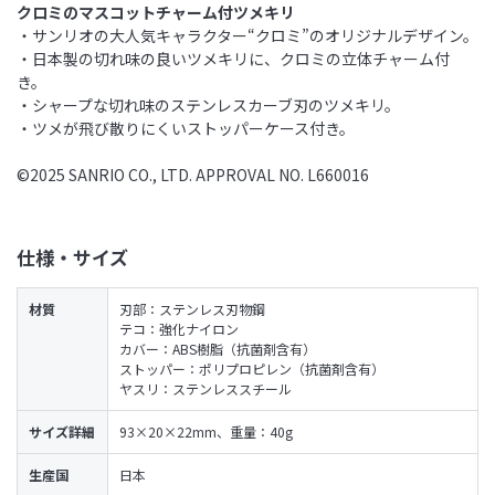
クロミのマスコットチャーム付ツメキリ
・サンリオの大人気キャラクター“クロミ”のオリジナルデザイン。
・日本製の切れ味の良いツメキリに、クロミの立体チャーム付
き。
・シャープな切れ味のステンレスカーブ刃のツメキリ。
・ツメが飛び散りにくいストッパーケース付き。
©2025 SANRIO CO., LTD. APPROVAL NO. L660016
仕様・サイズ
材質
刃部：ステンレス刃物鋼
テコ：強化ナイロン
カバー：ABS樹脂（抗菌剤含有）
ストッパー：ポリプロピレン（抗菌剤含有）
ヤスリ：ステンレススチール
サイズ詳細
93×20×22mm、重量：40g
生産国
日本