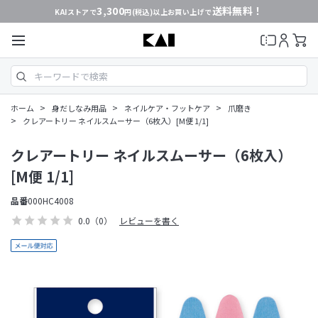
3,300
送料無料！
KAIストアで
円(税込)以上お買い上げで
>
>
>
ホーム
身だしなみ用品
ネイルケア・フットケア
爪磨き
>
クレアートリー ネイルスムーサー（6枚入）[M便 1/1]
クレアートリー ネイルスムーサー（6枚入）
[M便 1/1]
品番
000HC4008
0.0
（0）
レビューを書く