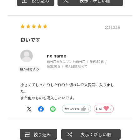
絞り込み
表示：新しい順
2026.2.16
良いです
no name
自分用またはギフト:
自分用
年代:
50代
性別:
男性
購入回数:
初めて
小さくてしっかりした作りと切れ味で大変気に入りまし
た。
また他のものも購入したいです。
参考になった
0
Like!
0
絞り込み
表示：新しい順