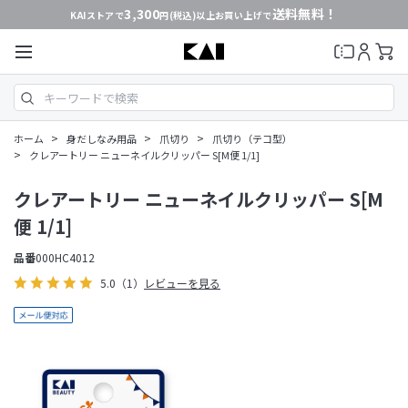
3,300
送料無料！
KAIストアで
円(税込)以上お買い上げで
>
>
>
ホーム
身だしなみ用品
爪切り
爪切り（テコ型）
>
クレアートリー ニューネイルクリッパー S[M便 1/1]
クレアートリー ニューネイルクリッパー S[M
便 1/1]
品番
000HC4012
5.0
（1）
レビューを見る