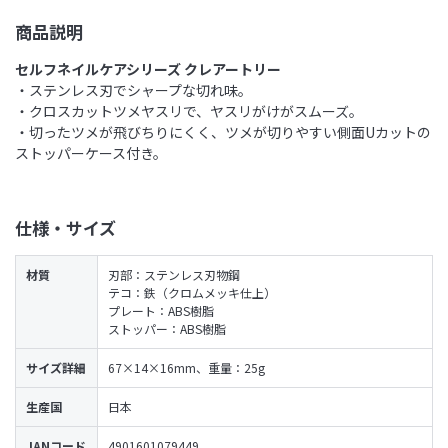
商品説明
セルフネイルケアシリーズ クレアートリー
・ステンレス刃でシャープな切れ味。
・クロスカットツメヤスリで、ヤスリがけがスムーズ。
・切ったツメが飛びちりにくく、ツメが切りやすい側面Uカットの
ストッパーケース付き。
仕様・サイズ
材質
刃部：ステンレス刃物鋼
テコ：鉄（クロムメッキ仕上）
プレート：ABS樹脂
ストッパー：ABS樹脂
サイズ詳細
67×14×16mm、重量：25g
生産国
日本
JANコード
4901601079449