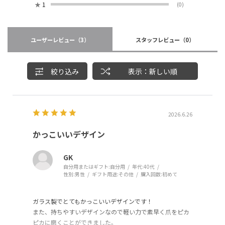
★
1
(0)
ユーザーレビュー
（3）
スタッフレビュー
（0）
絞り込み
表示：新しい順
2026.6.26
かっこいいデザイン
GK
自分用またはギフト:
自分用
年代:
40代
性別:
男性
ギフト用途:
その他
購入回数:
初めて
ガラス製でとてもかっこいいデザインです！
また、持ちやすいデザインなので軽い力で素早く爪をピカ
ピカに磨くことができました。