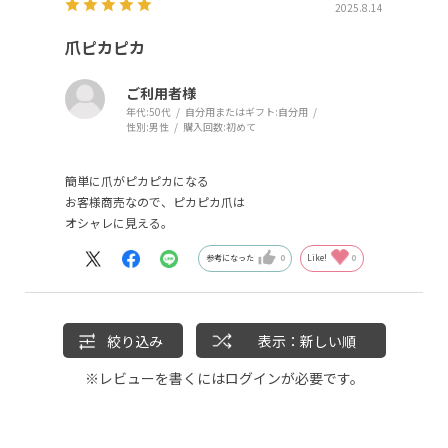
2025.8.14
爪ピカピカ
ご利用者様
年代:
50代
自分用またはギフト:
自分用
性別:
男性
購入回数:
初めて
簡単に爪がピカピカになる
お客様商売なので、ピカピカ爪は
オシャレに見える。
参考になった
0
Like!
0
絞り込み
表示：新しい順
※レビューを書くには
ログイン
が必要です。