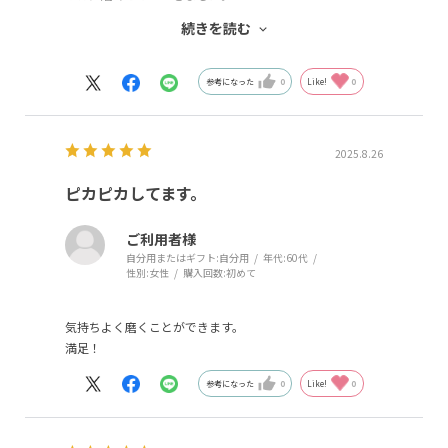
水洗いで汚れも綺麗に落ちるので衛生的で長く使えそうで
続きを読む
す。
ギフトとしても購入しましたが非常に好評でしたので、プ
レゼントとしてとても喜ばれると思います。
参考になった
0
Like!
0
2025.8.26
ピカピカしてます。
ご利用者様
自分用またはギフト:
自分用
年代:
60代
性別:
女性
購入回数:
初めて
気持ちよく磨くことができます。
満足！
参考になった
0
Like!
0