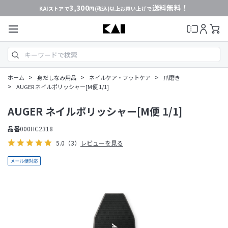
3,300
送料無料！
KAIストアで
円(税込)以上お買い上げで
>
>
>
ホーム
身だしなみ用品
ネイルケア・フットケア
爪磨き
>
AUGER ネイルポリッシャー[M便 1/1]
AUGER ネイルポリッシャー[M便 1/1]
品番
000HC2318
5.0
（3）
レビューを見る