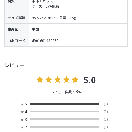
材質
本体：ガラス
ケース：EVA樹脂
サイズ詳細
95×25×3mm、重量：15g
生産国
中国
JANコード
4901601080353
レビュー
5.0
3
レビュー件数：
件
★
5
(3)
★
4
(0)
★
3
(0)
★
2
(0)