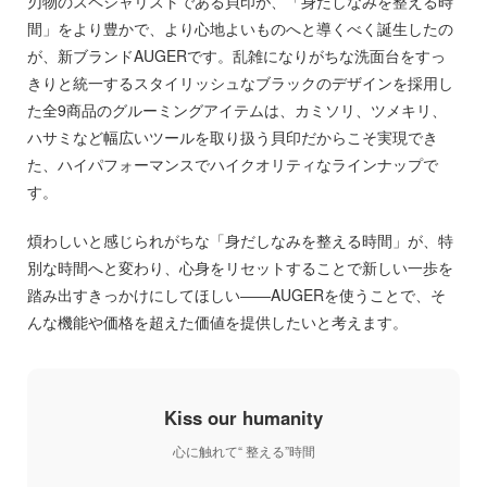
刃物のスペシャリストである貝印が、「身だしなみを整える時
間」をより豊かで、より心地よいものへと導くべく誕生したの
が、新ブランドAUGERです。乱雑になりがちな洗面台をすっ
きりと統一するスタイリッシュなブラックのデザインを採用し
た全9商品のグルーミングアイテムは、カミソリ、ツメキリ、
ハサミなど幅広いツールを取り扱う貝印だからこそ実現でき
た、ハイパフォーマンスでハイクオリティなラインナップで
す。
煩わしいと感じられがちな「身だしなみを整える時間」が、特
別な時間へと変わり、心身をリセットすることで新しい一歩を
踏み出すきっかけにしてほしい――AUGERを使うことで、そ
んな機能や価格を超えた価値を提供したいと考えます。
Kiss our humanity
心に触れて“ 整える”時間