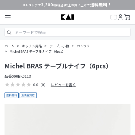
3,300
送料無料！
KAIストアで
円(税込)以上お買い上げで
>
>
>
ホーム
キッチン用品
テーブル小物
カトラリー
>
Michel BRAS テーブルナイフ（6pcs）
Michel BRAS テーブルナイフ（6pcs）
品番
000BK0113
0.0
（0）
レビューを書く