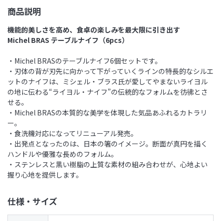
商品説明
機能的美しさを高め、食卓の楽しみを最大限に引き出す
Michel BRAS テーブルナイフ（6pcs）
・Michel BRASのテーブルナイフ6個セットです。
・刃体の背が刃先に向かって下がっていくラインの特長的なシルエ
ットのナイフは、ミシェル・ブラス氏が愛してやまないライヨル
の地に伝わる“ライヨル・ナイフ”の伝統的なフォルムを彷彿とさ
せる。
・Michel BRASの本質的な美学を体現した気品あふれるカトラリ
ー。
・食洗機対応になってリニューアル発売。
・出発点となったのは、日本の箸のイメージ。断面が真円を描く
ハンドルや優雅な長めのフォルム。
・ステンレスと黒い樹脂の上質な素材の組み合わせが、心地よい
握り心地を提供します。
仕様・サイズ