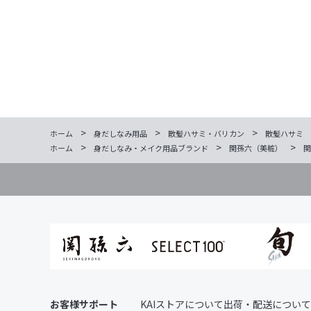
>
>
>
ホーム
身だしなみ用品
散髪ハサミ・バリカン
散髪ハサミ
>
>
>
ホーム
身だしなみ・メイク用品ブランド
関孫六（美粧）
関
お客様サポート
KAIストアについて
出荷・配送について