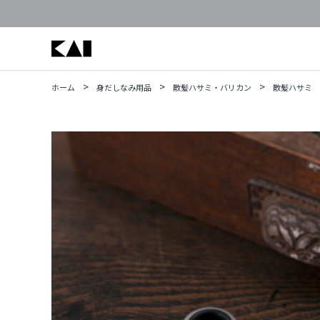
>
>
>
ホーム
身だしなみ用品
散髪ハサミ・バリカン
散髪ハサミ