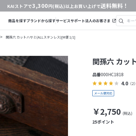
3,300
送料無料！
KAIストアで
円(税込)以上お買い上げで
商品を探す
ブランドから探す
サービス
サポート
法人のお客さま
>
関孫六 カットハサミ(ALLステンレス)[M便 1/1]
関孫六 カット
品番
000HC1818
4.0
（2
￥2,750
25
ポイント