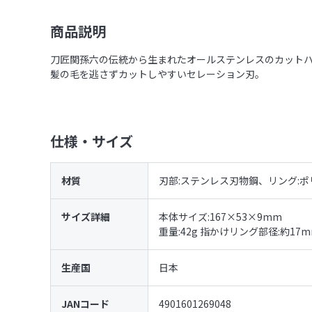
商品説明
刀匠関孫六の伝統から生まれたオールステンレスのカット
髪の毛を逃さずカットしやすいセレーション刃。
仕様・サイズ
材質
刃部:ステンレス刃物鋼、リング:
サイズ詳細
本体サイズ:167×53×9mm
重量:42g 指かけリング部径:約17
生産国
日本
JANコード
4901601269048