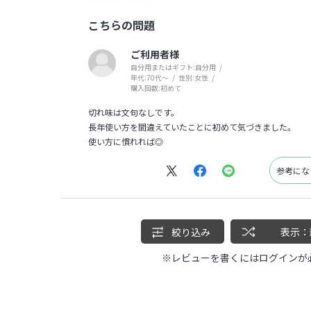
こちらの問題
ご利用者様
自分用またはギフト:
自分用
年代:
70代～
性別:
女性
購入回数:
初めて
切れ味は文句なしです。
長年使い方を間違えていたことに初めて気づきました。
使い方に慣れれば◎
参考に
絞り込み
表示：
※レビューを書くには
ログイン
が