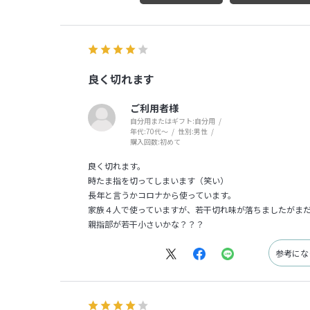
良く切れます
ご利用者様
自分用またはギフト:
自分用
年代:
70代～
性別:
男性
購入回数:
初めて
良く切れます。
時たま指を切ってしまいます（笑い）
長年と言うかコロナから使っています。
家族４人で使っていますが、若干切れ味が落ちましたがま
親指部が若干小さいかな？？？
参考に