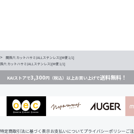
>
関孫六 カットハサミ(ALLステンレス)[M便 1/1]
孫六 カットハサミ(ALLステンレス)[M便 1/1]
3,300
送料無料！
KAIストアで
円（税込）以上お買い上げで
特定商取引法に基づく表示
お支払いについて
プライバシーポリシー
ご注